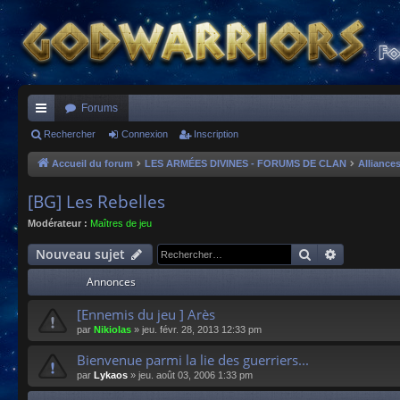
Forums
ac
Rechercher
Connexion
Inscription
co
Accueil du forum
LES ARMÉES DIVINES - FORUMS DE CLAN
Alliance
ur
[BG] Les Rebelles
ci
Modérateur :
Maîtres de jeu
s
Rechercher
Recherche
Nouveau sujet
Annonces
[Ennemis du jeu ] Arès
par
Nikiolas
»
jeu. févr. 28, 2013 12:33 pm
Bienvenue parmi la lie des guerriers...
par
Lykaos
»
jeu. août 03, 2006 1:33 pm