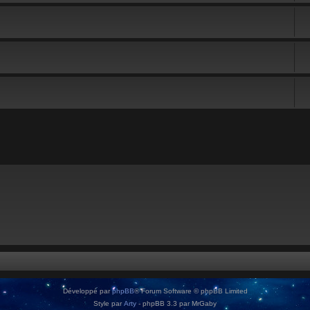
Développé par
phpBB
® Forum Software © phpBB Limited
Style par
Arty
- phpBB 3.3 par MrGaby