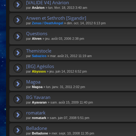
[VALIDE V4] Anàrion
par
Anàrion
»
lun. févr. 18, 2013 3:40 am
Anwen et Sethroth [Sigandir]
par
Zenas / DeathAngel
»
dim. oct. 14, 2012 6:13 pm
Questions
par
Ahren
»
jeu. août 03, 2006 2:38 pm
Themistocle
par
Sabazios
»
mar. août 21, 2012 11:19 am
[BG] Agésilos
par
Abyssos
»
jeu. juin 14, 2012 6:52 pm
Magoa
par
Magoa
»
lun. janv. 31, 2011 2:02 pm
BG Yavaran
par
Ayavaran
»
sam. août 15, 2009 11:40 pm
romatark
par
romatark
»
sam. juin 07, 2008 5:51 pm
Belladone
par
Belladone
»
mer. sept. 10, 2008 11:35 pm