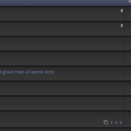
R
 gravé mais à l'avenir écrit.
1
2
3