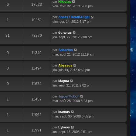
par
Nikiolas
6
17523
ven. févr. 22, 2013 5:00 pm
par
Zenas / DeathAngel
1
10351
dim. oct. 14, 2012 6:17 pm
par
duranus
31
73270
jeu. sept. 27, 2012 2:00 pm
par
Sabazios
0
11349
mar. août 21, 2012 11:19 am
par
Abyssos
0
11494
jeu. juin 14, 2012 6:52 pm
par
Magoa
0
11674
lun. janv. 31, 2011 2:02 pm
par
TopperMoloch
1
11457
mar. août 25, 2009 8:23 pm
par
Icareus
1
11962
mar. sept. 30, 2008 3:55 pm
par
Lykaos
1
11991
lun. sept. 15, 2008 2:51 pm