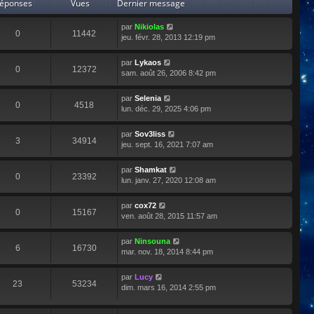
éponses
Vues
Dernier message
par
Nikiolas
0
11442
jeu. févr. 28, 2013 12:19 pm
par
Lykaos
0
12372
sam. août 26, 2006 8:42 pm
par
Selenia
0
4518
lun. déc. 29, 2025 4:06 pm
par
Sov3liss
3
34914
jeu. sept. 16, 2021 7:07 am
par
Shamkat
0
23392
lun. janv. 27, 2020 12:08 am
par
cox72
0
15167
ven. août 28, 2015 11:57 am
par
Ninsouna
6
16730
mar. nov. 18, 2014 8:44 pm
par
Lucy
23
53234
dim. mars 16, 2014 2:55 pm