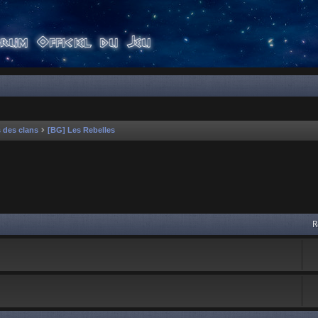
s des clans
[BG] Les Rebelles
 avancée
R