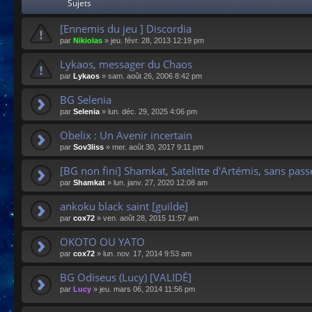
Sujets
[Ennemis du jeu ] Discordia
par
Nikiolas
»
jeu. févr. 28, 2013 12:19 pm
Lykaos, messager du Chaos
par
Lykaos
»
sam. août 26, 2006 8:42 pm
BG Selenia
par
Selenia
»
lun. déc. 29, 2025 4:06 pm
Obelix : Un Avenir incertain
par
Sov3liss
»
mer. août 30, 2017 9:11 pm
[BG non fini] Shamkat, Satelitte d'Artémis, sans passé
par
Shamkat
»
lun. janv. 27, 2020 12:08 am
ankoku black saint [guilde]
par
cox72
»
ven. août 28, 2015 11:57 am
OKOTO OU YATO
par
cox72
»
lun. nov. 17, 2014 9:53 am
BG Odiseus (Lucy) [VALIDÉ]
par
Lucy
»
jeu. mars 06, 2014 11:56 pm