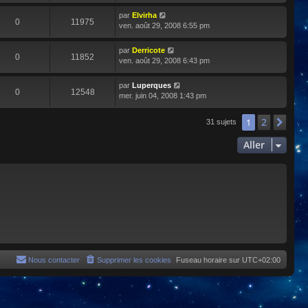
par
Elvirha
0
11975
ven. août 29, 2008 6:55 pm
par
Derricote
0
11852
ven. août 29, 2008 6:43 pm
par
Luperques
0
12548
mer. juin 04, 2008 1:43 pm
2
1
Sui
31 sujets
Aller
Nous contacter
Supprimer les cookies
Fuseau horaire sur
UTC+02:00