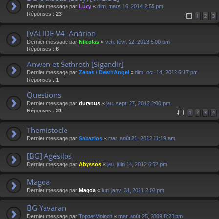
Dernier message par
Lucy
«
dim. mars 16, 2014 2:55 pm
Réponses :
23
1
2
3
[VALIDE V4] Anàrion
Dernier message par
Nikiolas
«
ven. févr. 22, 2013 5:00 pm
Réponses :
6
Anwen et Sethroth [Sigandir]
Dernier message par
Zenas / DeathAngel
«
dim. oct. 14, 2012 6:17 pm
Réponses :
1
Questions
Dernier message par
duranus
«
jeu. sept. 27, 2012 2:00 pm
Réponses :
31
1
2
3
4
Themistocle
Dernier message par
Sabazios
«
mar. août 21, 2012 11:19 am
[BG] Agésilos
Dernier message par
Abyssos
«
jeu. juin 14, 2012 6:52 pm
Magoa
Dernier message par
Magoa
«
lun. janv. 31, 2011 2:02 pm
BG Yavaran
Dernier message par
TopperMoloch
«
mar. août 25, 2009 8:23 pm