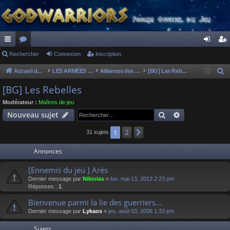
ac
Rechercher
or
Connexion
Inscription
on
ns
co
u
ne
cri
Accueil du forum
LES ARMÉES DIVINES - FORUMS DE CLAN
Alliances des clans
[BG] Les Rebelles
R
e
ur
m
xi
pti
[BG] Les Rebelles
c
ci
s
on
on
Modérateur :
Maîtres de jeu
h
Rechercher
Recherche av
Nouveau sujet
s
e
r
2
1
Suivant
31 sujets
c
Annonces
h
e
[Ennemis du jeu ] Arès
r
Dernier message par
Nikiolas
«
lun. mai 13, 2013 2:23 pm
Réponses :
1
Bienvenue parmi la lie des guerriers...
Dernier message par
Lykaos
«
jeu. août 03, 2006 1:33 pm
Sujets