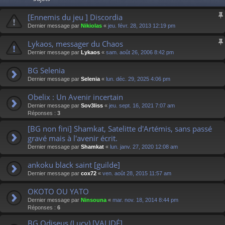
[Ennemis du jeu ] Discordia
Dernier message par
Nikiolas
«
jeu. févr. 28, 2013 12:19 pm
Lykaos, messager du Chaos
Dernier message par
Lykaos
«
sam. août 26, 2006 8:42 pm
BG Selenia
Dernier message par
Selenia
«
lun. déc. 29, 2025 4:06 pm
Obelix : Un Avenir incertain
Dernier message par
Sov3liss
«
jeu. sept. 16, 2021 7:07 am
Réponses :
3
[BG non fini] Shamkat, Satelitte d'Artémis, sans passé
gravé mais à l'avenir écrit.
Dernier message par
Shamkat
«
lun. janv. 27, 2020 12:08 am
ankoku black saint [guilde]
Dernier message par
cox72
«
ven. août 28, 2015 11:57 am
OKOTO OU YATO
Dernier message par
Ninsouna
«
mar. nov. 18, 2014 8:44 pm
Réponses :
6
BG Odiseus (Lucy) [VALIDÉ]