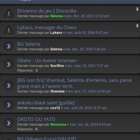
[Ennemis du jeu ] Discordia
Dernier message par
Nikiolas
«
jeu. févr. 28, 2013 12:19 pm
Lykaos, messager du Chaos
Dernier message par
Lykaos
«
sam. août 26, 2006 8:42 pm
BG Selenia
Dernier message par
Selenia
«
lun. déc. 29, 2025 4:06 pm
Obelix : Un Avenir incertain
Dernier message par
Sov3liss
«
jeu. sept. 16, 2021 7:07 am
Réponses :
3
[BG non fini] Shamkat, Satelitte d'Artémis, sans passé
gravé mais à l'avenir écrit.
Dernier message par
Shamkat
«
lun. janv. 27, 2020 12:08 am
ankoku black saint [guilde]
Dernier message par
cox72
«
ven. août 28, 2015 11:57 am
OKOTO OU YATO
Dernier message par
Ninsouna
«
mar. nov. 18, 2014 8:44 pm
Réponses :
6
BG Odiseus (Lucy) [VALIDÉ]