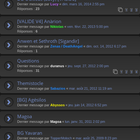
Dernier message par
Lucy
«
dim. mars 16, 2014 2:55 pm
Réponses :
23
1
2
3
[VALIDE V4] Anàrion
Dernier message par
Nikiolas
«
ven. févr. 22, 2013 5:00 pm
Réponses :
6
Anwen et Sethroth [Sigandir]
Dernier message par
Zenas / DeathAngel
«
dim. oct. 14, 2012 6:17 pm
Réponses :
1
Questions
Dernier message par
duranus
«
jeu. sept. 27, 2012 2:00 pm
Réponses :
31
1
2
3
4
Themistocle
Dernier message par
Sabazios
«
mar. août 21, 2012 11:19 am
[BG] Agésilos
Dernier message par
Abyssos
«
jeu. juin 14, 2012 6:52 pm
Magoa
Dernier message par
Magoa
«
lun. janv. 31, 2011 2:02 pm
BG Yavaran
Dernier message par
TopperMoloch
«
mar. août 25, 2009 8:23 pm