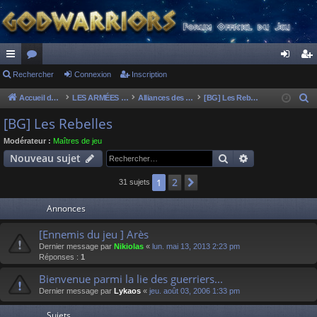
ac
Rechercher
or
Connexion
Inscription
on
ns
co
u
ne
cri
Accueil du forum
LES ARMÉES DIVINES - FORUMS DE CLAN
Alliances des clans
[BG] Les Rebelles
R
e
ur
m
xi
pti
[BG] Les Rebelles
c
ci
s
on
on
Modérateur :
Maîtres de jeu
h
Rechercher
Recherche av
Nouveau sujet
s
e
r
2
1
Suivant
31 sujets
c
Annonces
h
e
[Ennemis du jeu ] Arès
r
Dernier message par
Nikiolas
«
lun. mai 13, 2013 2:23 pm
Réponses :
1
Bienvenue parmi la lie des guerriers...
Dernier message par
Lykaos
«
jeu. août 03, 2006 1:33 pm
Sujets