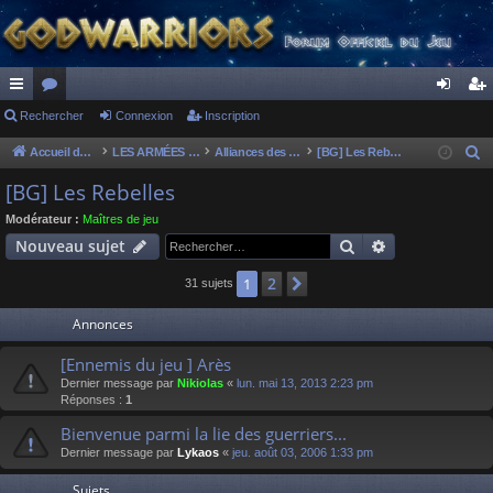
ac
Rechercher
or
Connexion
Inscription
on
ns
co
u
ne
cri
Accueil du forum
LES ARMÉES DIVINES - FORUMS DE CLAN
Alliances des clans
[BG] Les Rebelles
R
e
ur
m
xi
pti
[BG] Les Rebelles
c
ci
s
on
on
Modérateur :
Maîtres de jeu
h
Rechercher
Recherche av
Nouveau sujet
s
e
r
2
1
Suivant
31 sujets
c
Annonces
h
e
[Ennemis du jeu ] Arès
r
Dernier message par
Nikiolas
«
lun. mai 13, 2013 2:23 pm
Réponses :
1
Bienvenue parmi la lie des guerriers...
Dernier message par
Lykaos
«
jeu. août 03, 2006 1:33 pm
Sujets