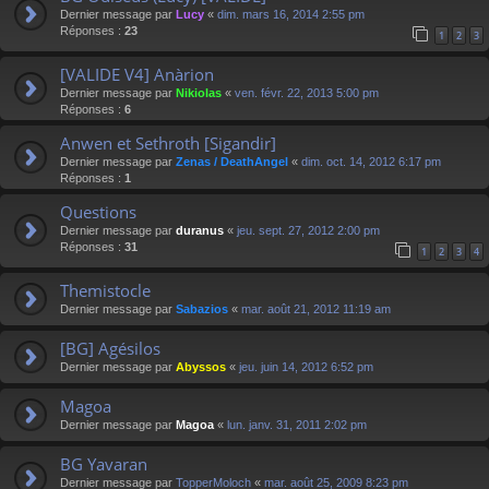
Dernier message par
Lucy
«
dim. mars 16, 2014 2:55 pm
Réponses :
23
1
2
3
[VALIDE V4] Anàrion
Dernier message par
Nikiolas
«
ven. févr. 22, 2013 5:00 pm
Réponses :
6
Anwen et Sethroth [Sigandir]
Dernier message par
Zenas / DeathAngel
«
dim. oct. 14, 2012 6:17 pm
Réponses :
1
Questions
Dernier message par
duranus
«
jeu. sept. 27, 2012 2:00 pm
Réponses :
31
1
2
3
4
Themistocle
Dernier message par
Sabazios
«
mar. août 21, 2012 11:19 am
[BG] Agésilos
Dernier message par
Abyssos
«
jeu. juin 14, 2012 6:52 pm
Magoa
Dernier message par
Magoa
«
lun. janv. 31, 2011 2:02 pm
BG Yavaran
Dernier message par
TopperMoloch
«
mar. août 25, 2009 8:23 pm