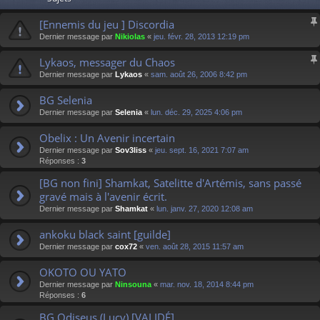
[Ennemis du jeu ] Discordia
Dernier message par
Nikiolas
«
jeu. févr. 28, 2013 12:19 pm
Lykaos, messager du Chaos
Dernier message par
Lykaos
«
sam. août 26, 2006 8:42 pm
BG Selenia
Dernier message par
Selenia
«
lun. déc. 29, 2025 4:06 pm
Obelix : Un Avenir incertain
Dernier message par
Sov3liss
«
jeu. sept. 16, 2021 7:07 am
Réponses :
3
[BG non fini] Shamkat, Satelitte d'Artémis, sans passé
gravé mais à l'avenir écrit.
Dernier message par
Shamkat
«
lun. janv. 27, 2020 12:08 am
ankoku black saint [guilde]
Dernier message par
cox72
«
ven. août 28, 2015 11:57 am
OKOTO OU YATO
Dernier message par
Ninsouna
«
mar. nov. 18, 2014 8:44 pm
Réponses :
6
BG Odiseus (Lucy) [VALIDÉ]