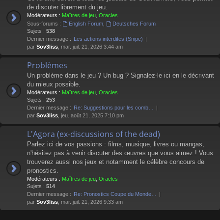
de discuter librement du jeu.
Modérateurs :
Maîtres de jeu
,
Oracles
Sous-forums :
English Forum
,
Deutsches Forum
Sujets :
538
Dernier message :
Les actions interdites (Snipe)
par
Sov3liss
, mar. juil. 21, 2026 3:44 am
Problèmes
Un problème dans le jeu ? Un bug ? Signalez-le ici en le décrivant
du mieux possible.
Modérateurs :
Maîtres de jeu
,
Oracles
Sujets :
253
Dernier message :
Re: Suggestions pour les comb…
par
Sov3liss
, jeu. août 21, 2025 7:10 pm
L'Agora (ex-discussions of the dead)
Parlez ici de vos passions : films, musique, livres ou mangas,
n'hésitez pas à venir discuter des œuvres que vous aimez ! Vous
trouverez aussi nos jeux et notamment le célèbre concours de
pronostics.
Modérateurs :
Maîtres de jeu
,
Oracles
Sujets :
514
Dernier message :
Re: Pronostics Coupe du Monde…
par
Sov3liss
, mar. juil. 21, 2026 9:33 am