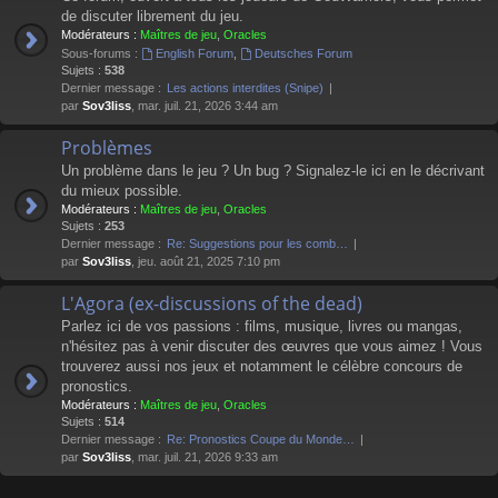
de discuter librement du jeu.
Modérateurs :
Maîtres de jeu
,
Oracles
Sous-forums :
English Forum
,
Deutsches Forum
Sujets :
538
Dernier message :
Les actions interdites (Snipe)
par
Sov3liss
, mar. juil. 21, 2026 3:44 am
Problèmes
Un problème dans le jeu ? Un bug ? Signalez-le ici en le décrivant
du mieux possible.
Modérateurs :
Maîtres de jeu
,
Oracles
Sujets :
253
Dernier message :
Re: Suggestions pour les comb…
par
Sov3liss
, jeu. août 21, 2025 7:10 pm
L'Agora (ex-discussions of the dead)
Parlez ici de vos passions : films, musique, livres ou mangas,
n'hésitez pas à venir discuter des œuvres que vous aimez ! Vous
trouverez aussi nos jeux et notamment le célèbre concours de
pronostics.
Modérateurs :
Maîtres de jeu
,
Oracles
Sujets :
514
Dernier message :
Re: Pronostics Coupe du Monde…
par
Sov3liss
, mar. juil. 21, 2026 9:33 am