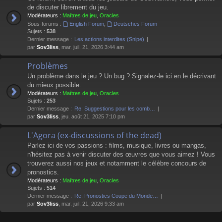
de discuter librement du jeu.
Modérateurs :
Maîtres de jeu
,
Oracles
Sous-forums :
English Forum
,
Deutsches Forum
Sujets :
538
Dernier message :
Les actions interdites (Snipe)
par
Sov3liss
, mar. juil. 21, 2026 3:44 am
Problèmes
Un problème dans le jeu ? Un bug ? Signalez-le ici en le décrivant
du mieux possible.
Modérateurs :
Maîtres de jeu
,
Oracles
Sujets :
253
Dernier message :
Re: Suggestions pour les comb…
par
Sov3liss
, jeu. août 21, 2025 7:10 pm
L'Agora (ex-discussions of the dead)
Parlez ici de vos passions : films, musique, livres ou mangas,
n'hésitez pas à venir discuter des œuvres que vous aimez ! Vous
trouverez aussi nos jeux et notamment le célèbre concours de
pronostics.
Modérateurs :
Maîtres de jeu
,
Oracles
Sujets :
514
Dernier message :
Re: Pronostics Coupe du Monde…
par
Sov3liss
, mar. juil. 21, 2026 9:33 am