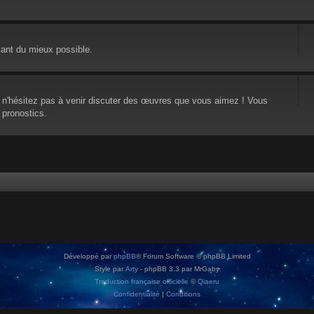
vant du mieux possible.
, n'hésitez pas à venir discuter des œuvres que vous aimez ! Vous
 pronostics.
Développé par
phpBB
® Forum Software © phpBB Limited
Style par
Arty
- phpBB 3.3 par MrGaby
Traduction française officielle
©
Qiaeru
Confidentialité
|
Conditions