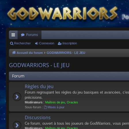
Forums
ac
Rechercher
Connexion
Inscription
co
Accueil du forum
GODWARRIORS - LE JEU
ur
GODWARRIORS - LE JEU
ci
Forum
s
Règles du jeu
Forum regroupant les règles du jeu basiques et avancées, c'est 
précisions.
Modérateurs :
Maîtres de jeu
,
Oracles
Sous-forum :
Mises à jour
Discussions
Ce forum, ouvert à tous les joueurs de GodWarriors, vous perm
Modérateurs :
Maîtres de jeu
,
Oracles