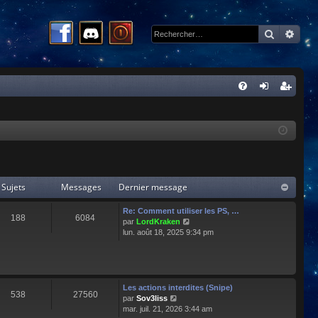
Recherc
Rech
R
FA
on
ns
Q
ne
cri
xi
pti
on
on
Sujets
Messages
Dernier message
Re: Comment utiliser les PS, …
188
6084
C
par
LordKraken
o
lun. août 18, 2025 9:34 pm
n
s
u
l
t
Les actions interdites (Snipe)
538
27560
e
C
par
Sov3liss
r
o
mar. juil. 21, 2026 3:44 am
l