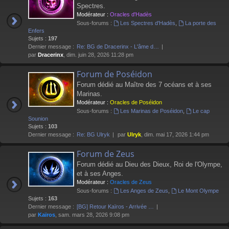
Spectres.
Modérateur :
Oracles d'Hadès
Sous-forums :
Les Spectres d'Hadès
,
La porte des
Enfers
Sujets :
197
Dernier message :
Re: BG de Dracerinx - L'âme d…
par
Dracerinx
, dim. juin 28, 2026 11:28 pm
Forum de Poséidon
Forum dédié au Maître des 7 océans et à ses
Marinas.
Modérateur :
Oracles de Poséidon
Sous-forums :
Les Marinas de Poséidon
,
Le cap
Sounion
Sujets :
103
Dernier message :
Re: BG Ulryk
par
Ulryk
, dim. mai 17, 2026 1:44 pm
Forum de Zeus
Forum dédié au Dieu des Dieux, Roi de l'Olympe,
et à ses Anges.
Modérateur :
Oracles de Zeus
Sous-forums :
Les Anges de Zeus
,
Le Mont Olympe
Sujets :
163
Dernier message :
[BG] Retour Kaïros - Arrivée …
par
Kaïros
, sam. mars 28, 2026 9:08 pm