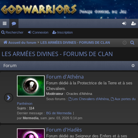
ac
Rechercher
or
Connexion
Inscription
on
ns
co
u
ne
cri
Accueil du forum
LES ARMÉES DIVINES - FORUMS DE CLAN
R
e
ur
m
xi
pti
LES ARMÉES DIVINES - FORUMS DE CLAN
c
ci
s
on
on
h
Forum
s
e
Forum d'Athéna
r
Forum dédié à la Protectrice de la Terre et à ses
c
Chevaliers.
h
Modérateur :
Oracles d'Athéna
e
Sous-forums :
Les Chevaliers d'Athéna
,
Aux portes du
r
Parthénon
Sujets :
114
Dernier message :
BG de Mermedia
par
Mermedia
, sam. janv. 03, 2026 5:14 pm
Forum d'Hadès
Forum dédié au Seigneur des Enfers et à ses