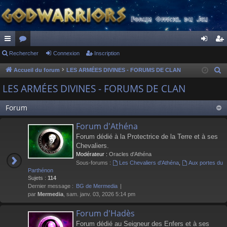
ac
Rechercher
or
Connexion
Inscription
on
ns
co
u
ne
cri
Accueil du forum
LES ARMÉES DIVINES - FORUMS DE CLAN
R
e
ur
m
xi
pti
LES ARMÉES DIVINES - FORUMS DE CLAN
c
ci
s
on
on
h
Forum
s
e
Forum d'Athéna
r
Forum dédié à la Protectrice de la Terre et à ses
c
Chevaliers.
h
Modérateur :
Oracles d'Athéna
e
Sous-forums :
Les Chevaliers d'Athéna
,
Aux portes du
r
Parthénon
Sujets :
114
Dernier message :
BG de Mermedia
par
Mermedia
, sam. janv. 03, 2026 5:14 pm
Forum d'Hadès
Forum dédié au Seigneur des Enfers et à ses