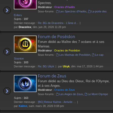
Spectres.
Modérateur :
Oracles d'Hadès
Sous-forums :
Les Spectres d'Hadès
,
La porte des
Enfers
Sujets :
197
Dernier message :
Re: BG de Dracerinx - L'âme d…
par
Dracerinx
, dim. juin 28, 2026 11:28 pm
Forum de Poséidon
Forum dédié au Maître des 7 océans et à ses
Marinas.
Modérateur :
Oracles de Poséidon
Sous-forums :
Les Marinas de Poséidon
,
Le cap
Sounion
Sujets :
103
Dernier message :
Re: BG Ulryk
par
Ulryk
, dim. mai 17, 2026 1:44 pm
Forum de Zeus
Forum dédié au Dieu des Dieux, Roi de l'Olympe,
et à ses Anges.
Modérateur :
Oracles de Zeus
Sous-forums :
Les Anges de Zeus
,
Le Mont Olympe
Sujets :
163
Dernier message :
[BG] Retour Kaïros - Arrivée …
par
Kaïros
, sam. mars 28, 2026 9:08 pm