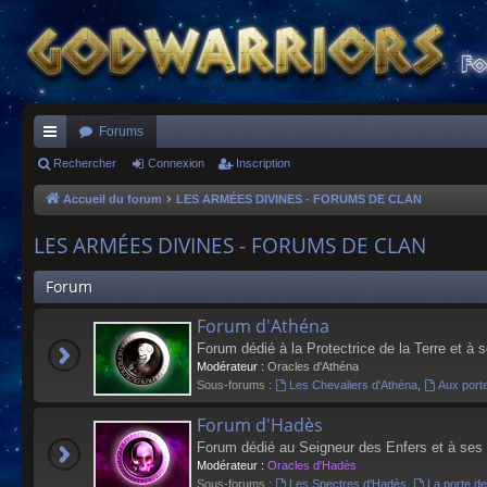
Forums
ac
Rechercher
Connexion
Inscription
co
Accueil du forum
LES ARMÉES DIVINES - FORUMS DE CLAN
ur
LES ARMÉES DIVINES - FORUMS DE CLAN
ci
Forum
s
Forum d'Athéna
Forum dédié à la Protectrice de la Terre et à 
Modérateur :
Oracles d'Athéna
Sous-forums :
Les Chevaliers d'Athéna
,
Aux port
Forum d'Hadès
Forum dédié au Seigneur des Enfers et à ses
Modérateur :
Oracles d'Hadès
Sous-forums :
Les Spectres d'Hadès
,
La porte d