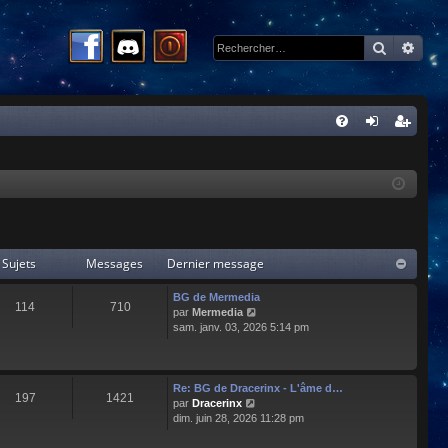
Recherc
Rech
R
FA
on
ns
Q
ne
cri
xi
pti
on
on
Sujets
Messages
Dernier message
BG de Mermedia
114
710
C
par
Mermedia
o
sam. janv. 03, 2026 5:14 pm
n
s
u
l
Re: BG de Dracerinx - L'âme d…
197
1421
t
C
par
Dracerinx
e
o
dim. juin 28, 2026 11:28 pm
r
n
l
s