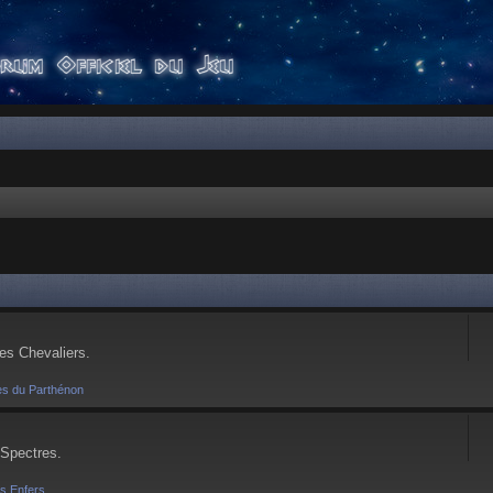
ses Chevaliers.
es du Parthénon
 Spectres.
es Enfers