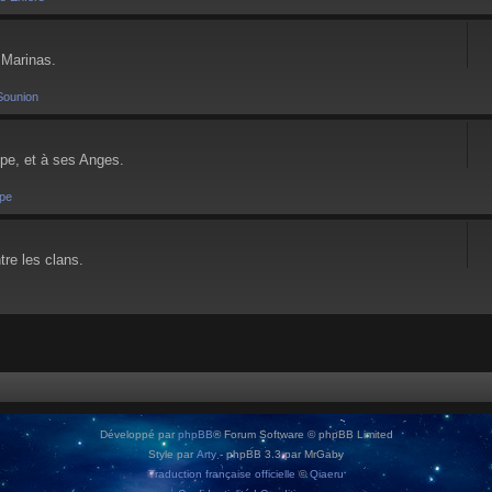
 Marinas.
Sounion
pe, et à ses Anges.
pe
tre les clans.
Développé par
phpBB
® Forum Software © phpBB Limited
Style par
Arty
- phpBB 3.3 par MrGaby
Traduction française officielle
©
Qiaeru