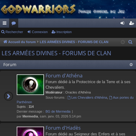
ac
Rechercher
or
Connexion
Inscription
on
ns
co
u
ne
cri
Accueil du forum
LES ARMÉES DIVINES - FORUMS DE CLAN
R
e
ur
m
xi
pti
LES ARMÉES DIVINES - FORUMS DE CLAN
c
ci
s
on
on
h
Forum
s
e
Forum d'Athéna
r
Forum dédié à la Protectrice de la Terre et à ses
c
Chevaliers.
h
Modérateur :
Oracles d'Athéna
e
Sous-forums :
Les Chevaliers d'Athéna
,
Aux portes du
r
Parthénon
Sujets :
114
Dernier message :
BG de Mermedia
par
Mermedia
, sam. janv. 03, 2026 5:14 pm
Forum d'Hadès
Forum dédié au Seigneur des Enfers et à ses