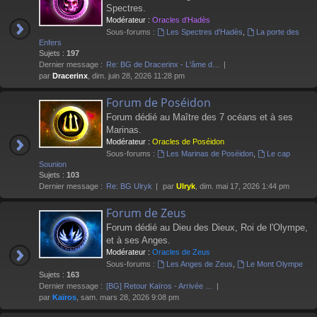
Spectres.
Modérateur :
Oracles d'Hadès
Sous-forums :
Les Spectres d'Hadès
,
La porte des
Enfers
Sujets :
197
Dernier message :
Re: BG de Dracerinx - L'âme d…
par
Dracerinx
, dim. juin 28, 2026 11:28 pm
Forum de Poséidon
Forum dédié au Maître des 7 océans et à ses
Marinas.
Modérateur :
Oracles de Poséidon
Sous-forums :
Les Marinas de Poséidon
,
Le cap
Sounion
Sujets :
103
Dernier message :
Re: BG Ulryk
par
Ulryk
, dim. mai 17, 2026 1:44 pm
Forum de Zeus
Forum dédié au Dieu des Dieux, Roi de l'Olympe,
et à ses Anges.
Modérateur :
Oracles de Zeus
Sous-forums :
Les Anges de Zeus
,
Le Mont Olympe
Sujets :
163
Dernier message :
[BG] Retour Kaïros - Arrivée …
par
Kaïros
, sam. mars 28, 2026 9:08 pm