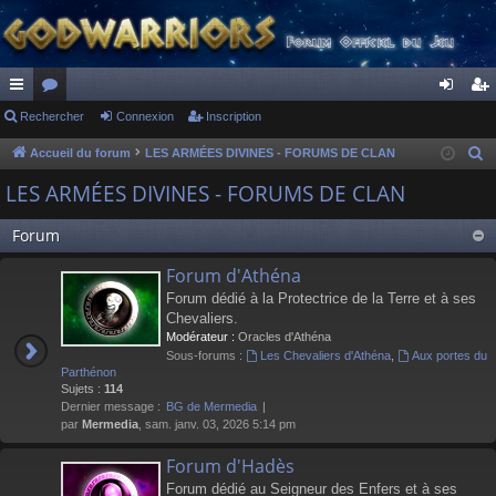
ac
Rechercher
or
Connexion
Inscription
on
ns
co
u
ne
cri
Accueil du forum
LES ARMÉES DIVINES - FORUMS DE CLAN
R
e
ur
m
xi
pti
LES ARMÉES DIVINES - FORUMS DE CLAN
c
ci
s
on
on
h
Forum
s
e
Forum d'Athéna
r
Forum dédié à la Protectrice de la Terre et à ses
c
Chevaliers.
h
Modérateur :
Oracles d'Athéna
e
Sous-forums :
Les Chevaliers d'Athéna
,
Aux portes du
r
Parthénon
Sujets :
114
Dernier message :
BG de Mermedia
par
Mermedia
, sam. janv. 03, 2026 5:14 pm
Forum d'Hadès
Forum dédié au Seigneur des Enfers et à ses