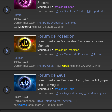
Spectres.
Modérateur :
Oracles d'Hadès
Sous-forums :
Les Spectres d'Hadès
,
La porte des
Enfers
Sujets :
197
Dernier message :
Re: BG de Dracerinx - L'âme d…
par
Dracerinx
, dim. juin 28, 2026 11:28 pm
Forum de Poséidon
Forum dédié au Maître des 7 océans et à ses
Marinas.
Modérateur :
Oracles de Poséidon
Sous-forums :
Les Marinas de Poséidon
,
Le cap
Sounion
Sujets :
103
Dernier message :
Re: BG Ulryk
par
Ulryk
, dim. mai 17, 2026 1:44 pm
Forum de Zeus
Forum dédié au Dieu des Dieux, Roi de l'Olympe,
et à ses Anges.
Modérateur :
Oracles de Zeus
Sous-forums :
Les Anges de Zeus
,
Le Mont Olympe
Sujets :
163
Dernier message :
[BG] Retour Kaïros - Arrivée …
par
Kaïros
, sam. mars 28, 2026 9:08 pm