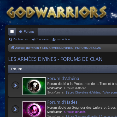
Forums
ac
Rechercher
Connexion
Inscription
co
Accueil du forum
LES ARMÉES DIVINES - FORUMS DE CLAN
ur
LES ARMÉES DIVINES - FORUMS DE CLAN
ci
Forum
s
Forum d'Athéna
Forum dédié à la Protectrice de la Terre et à 
Modérateur :
Oracles d'Athéna
Sous-forums :
Les Chevaliers d'Athéna
,
Aux port
Forum d'Hadès
Forum dédié au Seigneur des Enfers et à ses
Modérateur :
Oracles d'Hadès
Sous-forums :
Les Spectres d'Hadès
,
La porte d