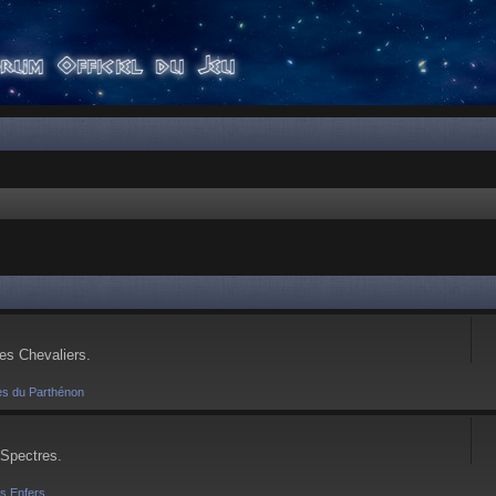
ses Chevaliers.
es du Parthénon
 Spectres.
es Enfers