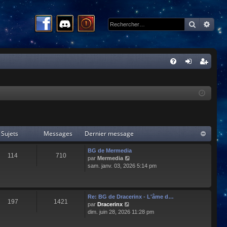
Recherc
Rech
R
FA
on
ns
Q
ne
cri
xi
pti
on
on
Sujets
Messages
Dernier message
BG de Mermedia
114
710
C
par
Mermedia
o
sam. janv. 03, 2026 5:14 pm
n
s
u
l
Re: BG de Dracerinx - L'âme d…
197
1421
t
C
par
Dracerinx
e
o
dim. juin 28, 2026 11:28 pm
r
n
l
s