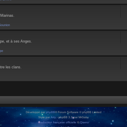
 Marinas.
Sounion
pe, et à ses Anges.
pe
tre les clans.
Développé par
phpBB
® Forum Software © phpBB Limited
Style par
Arty
- phpBB 3.3 par MrGaby
Traduction française officielle
©
Qiaeru