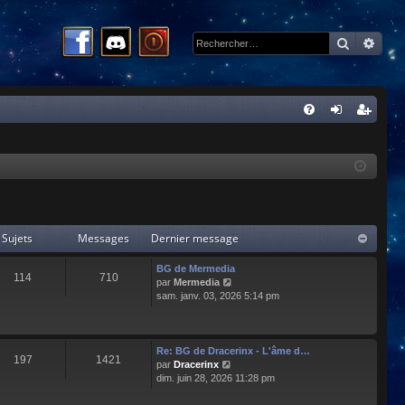
Recherc
Rech
R
FA
on
ns
Q
ne
cri
xi
pti
on
on
Sujets
Messages
Dernier message
BG de Mermedia
114
710
C
par
Mermedia
o
sam. janv. 03, 2026 5:14 pm
n
s
u
l
Re: BG de Dracerinx - L'âme d…
197
1421
t
C
par
Dracerinx
e
o
dim. juin 28, 2026 11:28 pm
r
n
l
s