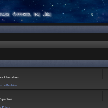
ses Chevaliers.
es du Parthénon
 Spectres.
es Enfers