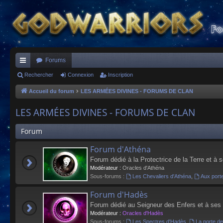
Forums
ac
Rechercher
Connexion
Inscription
co
Accueil du forum
LES ARMÉES DIVINES - FORUMS DE CLAN
ur
LES ARMÉES DIVINES - FORUMS DE CLAN
ci
Forum
s
Forum d'Athéna
Forum dédié à la Protectrice de la Terre et à 
Modérateur :
Oracles d'Athéna
Sous-forums :
Les Chevaliers d'Athéna
,
Aux port
Forum d'Hadès
Forum dédié au Seigneur des Enfers et à ses
Modérateur :
Oracles d'Hadès
Sous-forums :
Les Spectres d'Hadès
,
La porte d