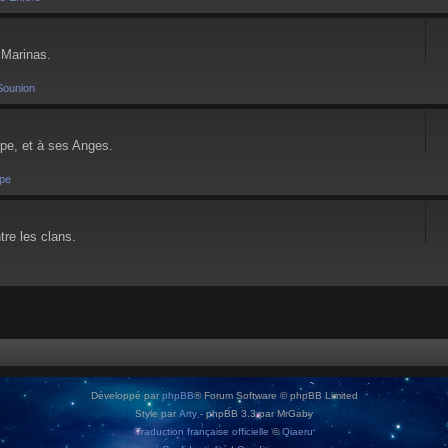
 Marinas.
Sounion
pe, et à ses Anges.
pe
tre les clans.
Développé par
phpBB
® Forum Software © phpBB Limited
Style par
Arty
- phpBB 3.3 par MrGaby
Traduction française officielle
©
Qiaeru