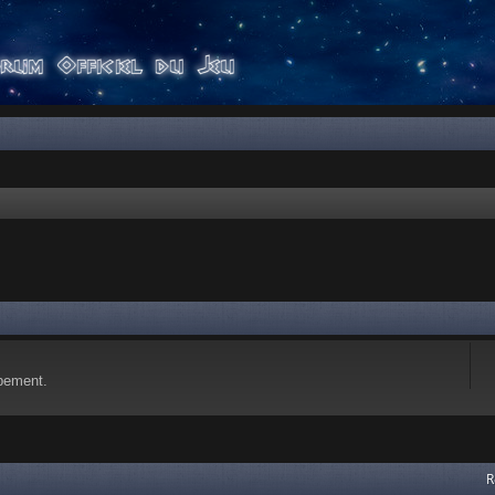
pement.
 avancée
R