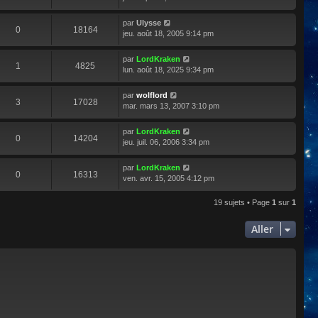
par
Ulysse
0
18164
jeu. août 18, 2005 9:14 pm
par
LordKraken
1
4825
lun. août 18, 2025 9:34 pm
par
wolflord
3
17028
mar. mars 13, 2007 3:10 pm
par
LordKraken
0
14204
jeu. juil. 06, 2006 3:34 pm
par
LordKraken
0
16313
ven. avr. 15, 2005 4:12 pm
19 sujets • Page
1
sur
1
Aller