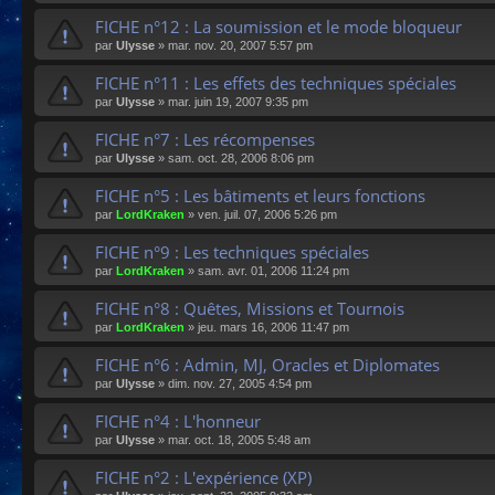
FICHE n°12 : La soumission et le mode bloqueur
par
Ulysse
»
mar. nov. 20, 2007 5:57 pm
FICHE n°11 : Les effets des techniques spéciales
par
Ulysse
»
mar. juin 19, 2007 9:35 pm
FICHE n°7 : Les récompenses
par
Ulysse
»
sam. oct. 28, 2006 8:06 pm
FICHE n°5 : Les bâtiments et leurs fonctions
par
LordKraken
»
ven. juil. 07, 2006 5:26 pm
FICHE n°9 : Les techniques spéciales
par
LordKraken
»
sam. avr. 01, 2006 11:24 pm
FICHE n°8 : Quêtes, Missions et Tournois
par
LordKraken
»
jeu. mars 16, 2006 11:47 pm
FICHE n°6 : Admin, MJ, Oracles et Diplomates
par
Ulysse
»
dim. nov. 27, 2005 4:54 pm
FICHE n°4 : L'honneur
par
Ulysse
»
mar. oct. 18, 2005 5:48 am
FICHE n°2 : L'expérience (XP)