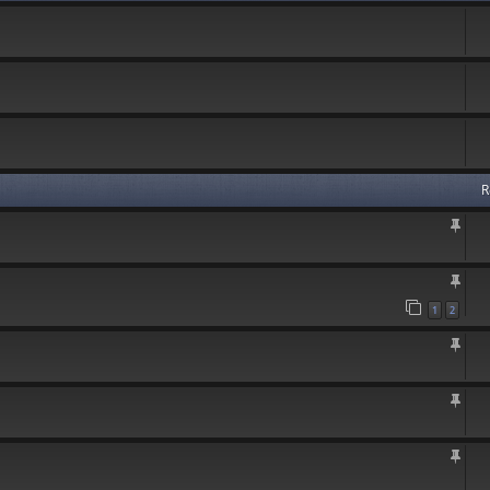
R
1
2