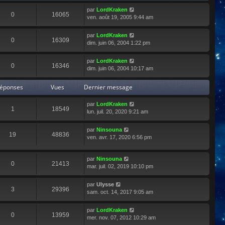
r
par
LordKraken
l
0
16065
ven. août 19, 2005 9:44 am
e
d
e
par
LordKraken
0
16309
r
dim. juin 06, 2004 1:22 pm
n
i
par
LordKraken
e
0
16346
dim. juin 06, 2004 10:17 am
r
m
éponses
Vues
Dernier message
e
s
s
par
LordKraken
1
18549
a
lun. juil. 20, 2020 9:21 am
g
e
par
Ninsouna
19
48836
ven. avr. 17, 2020 6:56 pm
par
Ninsouna
0
21413
mar. juil. 02, 2019 10:10 pm
par
Ulysse
3
29396
sam. oct. 14, 2017 9:05 am
par
LordKraken
0
13959
mer. nov. 07, 2012 10:29 am