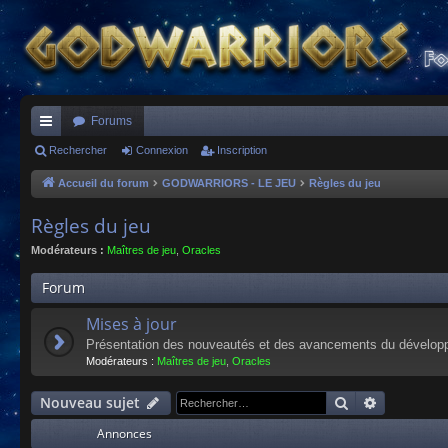
Forums
ac
Rechercher
Connexion
Inscription
co
Accueil du forum
GODWARRIORS - LE JEU
Règles du jeu
ur
Règles du jeu
ci
Modérateurs :
Maîtres de jeu
,
Oracles
s
Forum
Mises à jour
Présentation des nouveautés et des avancements du dévelop
Modérateurs :
Maîtres de jeu
,
Oracles
Rechercher
Recherche
Nouveau sujet
Annonces