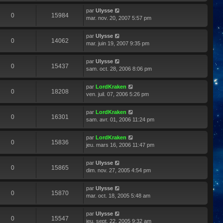
par
Ulysse
0
15984
mar. nov. 20, 2007 5:57 pm
par
Ulysse
0
14062
mar. juin 19, 2007 9:35 pm
par
Ulysse
0
15437
sam. oct. 28, 2006 8:06 pm
par
LordKraken
0
18208
ven. juil. 07, 2006 5:26 pm
par
LordKraken
0
16301
sam. avr. 01, 2006 11:24 pm
par
LordKraken
0
15836
jeu. mars 16, 2006 11:47 pm
par
Ulysse
0
15865
dim. nov. 27, 2005 4:54 pm
par
Ulysse
0
15870
mar. oct. 18, 2005 5:48 am
par
Ulysse
0
15547
jeu. sept. 22, 2005 9:32 am