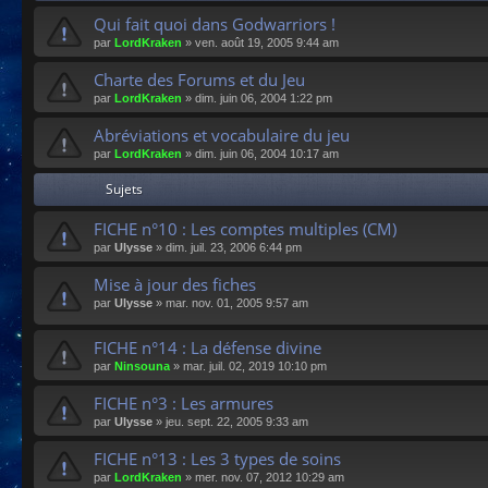
Qui fait quoi dans Godwarriors !
par
LordKraken
»
ven. août 19, 2005 9:44 am
Charte des Forums et du Jeu
par
LordKraken
»
dim. juin 06, 2004 1:22 pm
Abréviations et vocabulaire du jeu
par
LordKraken
»
dim. juin 06, 2004 10:17 am
Sujets
FICHE n°10 : Les comptes multiples (CM)
par
Ulysse
»
dim. juil. 23, 2006 6:44 pm
Mise à jour des fiches
par
Ulysse
»
mar. nov. 01, 2005 9:57 am
FICHE n°14 : La défense divine
par
Ninsouna
»
mar. juil. 02, 2019 10:10 pm
FICHE n°3 : Les armures
par
Ulysse
»
jeu. sept. 22, 2005 9:33 am
FICHE n°13 : Les 3 types de soins
par
LordKraken
»
mer. nov. 07, 2012 10:29 am