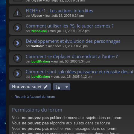
par
Ulysse
»
jeu. sept. 22, 2005 9:32 am
FICHE n°1 : Les actions interdites
par
Ulysse
»
jeu. août 18, 2005 9:14 pm
Comment utiliser les PS, le super cosmos ?
par
Ninsouna
»
ven. juil. 11, 2025 10:02 pm
Développement et évolution des personnages
par
wolflord
»
mer. févr. 21, 2007 8:20 pm
Comment se déplacer d'un endroit à l'autre ?
par
LordKraken
»
jeu. juil. 06, 2006 3:34 pm
Comment sont calculées puissance et réussite des at
par
LordKraken
»
ven. avr. 15, 2005 4:12 pm
Nouveau sujet
Revenir à l’accueil du forum
Permissions du forum
Vous
ne pouvez pas
publier de nouveaux sujets dans ce forum
Vous
ne pouvez pas
répondre aux sujets dans ce forum
Vous
ne pouvez pas
modifier vos messages dans ce forum
Vous
ne pouvez pas
supprimer vos messages dans ce forum