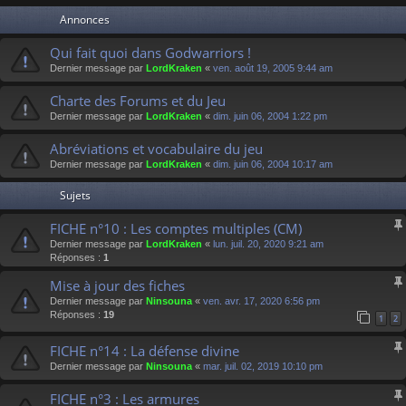
Annonces
Qui fait quoi dans Godwarriors !
Dernier message par
LordKraken
«
ven. août 19, 2005 9:44 am
Charte des Forums et du Jeu
Dernier message par
LordKraken
«
dim. juin 06, 2004 1:22 pm
Abréviations et vocabulaire du jeu
Dernier message par
LordKraken
«
dim. juin 06, 2004 10:17 am
Sujets
FICHE n°10 : Les comptes multiples (CM)
Dernier message par
LordKraken
«
lun. juil. 20, 2020 9:21 am
Réponses :
1
Mise à jour des fiches
Dernier message par
Ninsouna
«
ven. avr. 17, 2020 6:56 pm
Réponses :
19
1
2
FICHE n°14 : La défense divine
Dernier message par
Ninsouna
«
mar. juil. 02, 2019 10:10 pm
FICHE n°3 : Les armures