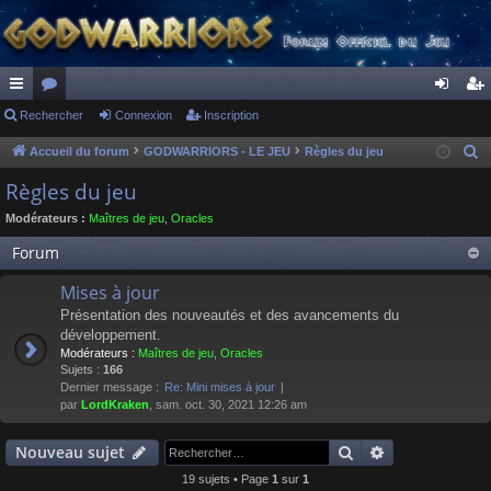
ac
Rechercher
or
Connexion
Inscription
on
ns
co
u
ne
cri
Accueil du forum
GODWARRIORS - LE JEU
Règles du jeu
R
e
ur
m
xi
pti
Règles du jeu
c
ci
s
on
on
Modérateurs :
Maîtres de jeu
,
Oracles
h
s
e
Forum
r
Mises à jour
c
Présentation des nouveautés et des avancements du
h
développement.
e
Modérateurs :
Maîtres de jeu
,
Oracles
r
Sujets :
166
Dernier message :
Re: Mini mises à jour
par
LordKraken
, sam. oct. 30, 2021 12:26 am
Rechercher
Recherche av
Nouveau sujet
19 sujets • Page
1
sur
1