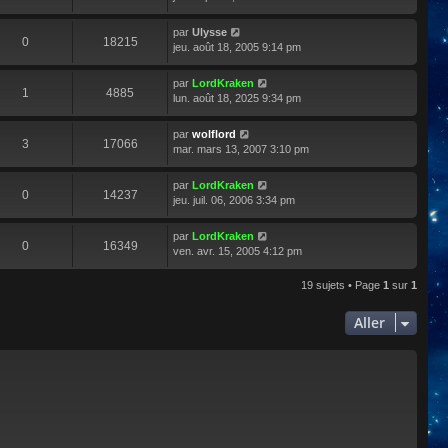
par
Ulysse
0
18215
jeu. août 18, 2005 9:14 pm
par
LordKraken
1
4885
lun. août 18, 2025 9:34 pm
par
wolflord
3
17066
mar. mars 13, 2007 3:10 pm
par
LordKraken
0
14237
jeu. juil. 06, 2006 3:34 pm
par
LordKraken
0
16349
ven. avr. 15, 2005 4:12 pm
19 sujets • Page
1
sur
1
Aller