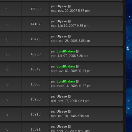
par
Ulysse
0
16030
mar. nov. 20, 2007 5:57 pm
par
Ulysse
0
14107
mar. juin 19, 2007 9:35 pm
par
Ulysse
0
15476
sam. oct. 28, 2006 8:06 pm
par
LordKraken
0
18250
ven. juil. 07, 2006 5:26 pm
par
LordKraken
0
16342
sam. avr. 01, 2006 11:24 pm
par
LordKraken
0
15886
jeu. mars 16, 2006 11:47 pm
par
Ulysse
0
15900
dim. nov. 27, 2005 4:54 pm
par
Ulysse
0
15913
mar. oct. 18, 2005 5:48 am
par
Ulysse
0
15591
jeu. sept. 22, 2005 9:32 am