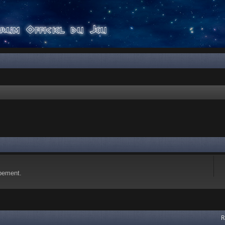
pement.
 avancée
R