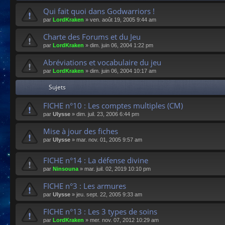
Qui fait quoi dans Godwarriors !
par
LordKraken
»
ven. août 19, 2005 9:44 am
Charte des Forums et du Jeu
par
LordKraken
»
dim. juin 06, 2004 1:22 pm
Abréviations et vocabulaire du jeu
par
LordKraken
»
dim. juin 06, 2004 10:17 am
Sujets
FICHE n°10 : Les comptes multiples (CM)
par
Ulysse
»
dim. juil. 23, 2006 6:44 pm
Mise à jour des fiches
par
Ulysse
»
mar. nov. 01, 2005 9:57 am
FICHE n°14 : La défense divine
par
Ninsouna
»
mar. juil. 02, 2019 10:10 pm
FICHE n°3 : Les armures
par
Ulysse
»
jeu. sept. 22, 2005 9:33 am
FICHE n°13 : Les 3 types de soins
par
LordKraken
»
mer. nov. 07, 2012 10:29 am