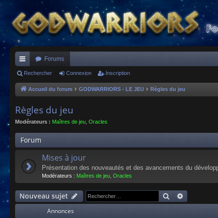
Forums
ac
Rechercher
Connexion
Inscription
co
Accueil du forum
GODWARRIORS - LE JEU
Règles du jeu
ur
Règles du jeu
ci
Modérateurs :
Maîtres de jeu
,
Oracles
s
Forum
Mises à jour
Présentation des nouveautés et des avancements du dévelop
Modérateurs :
Maîtres de jeu
,
Oracles
Rechercher
Recherche
Nouveau sujet
Annonces