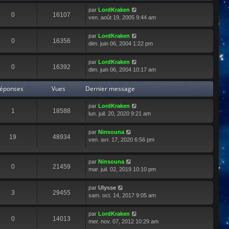
r
par
LordKraken
l
0
16107
ven. août 19, 2005 9:44 am
e
d
e
par
LordKraken
0
16356
r
dim. juin 06, 2004 1:22 pm
n
i
par
LordKraken
e
0
16392
dim. juin 06, 2004 10:17 am
r
m
éponses
Vues
Dernier message
e
s
s
par
LordKraken
1
18588
a
lun. juil. 20, 2020 9:21 am
g
e
par
Ninsouna
19
48934
ven. avr. 17, 2020 6:56 pm
par
Ninsouna
0
21459
mar. juil. 02, 2019 10:10 pm
par
Ulysse
3
29455
sam. oct. 14, 2017 9:05 am
par
LordKraken
0
14013
mer. nov. 07, 2012 10:29 am