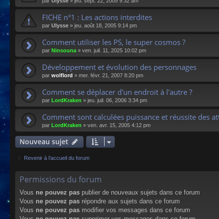
par
Ulysse
»
jeu. sept. 22, 2005 9:32 am
FICHE n°1 : Les actions interdites
par
Ulysse
»
jeu. août 18, 2005 9:14 pm
Comment utiliser les PS, le super cosmos ?
par
Ninsouna
»
ven. juil. 11, 2025 10:02 pm
Développement et évolution des personnages
par
wolflord
»
mer. févr. 21, 2007 8:20 pm
Comment se déplacer d'un endroit à l'autre ?
par
LordKraken
»
jeu. juil. 06, 2006 3:34 pm
Comment sont calculées puissance et réussite des at
par
LordKraken
»
ven. avr. 15, 2005 4:12 pm
Nouveau sujet
Revenir à l’accueil du forum
Permissions du forum
Vous
ne pouvez pas
publier de nouveaux sujets dans ce forum
Vous
ne pouvez pas
répondre aux sujets dans ce forum
Vous
ne pouvez pas
modifier vos messages dans ce forum
Vous
ne pouvez pas
supprimer vos messages dans ce forum