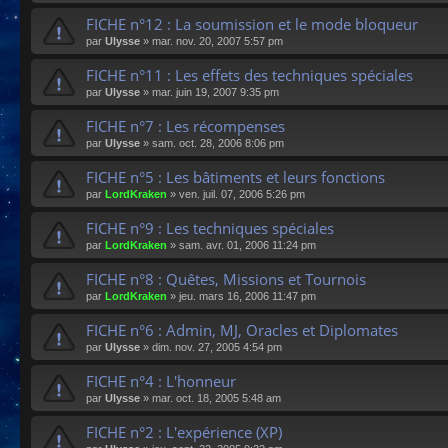
FICHE n°12 : La soumission et le mode bloqueur
par
Ulysse
»
mar. nov. 20, 2007 5:57 pm
FICHE n°11 : Les effets des techniques spéciales
par
Ulysse
»
mar. juin 19, 2007 9:35 pm
FICHE n°7 : Les récompenses
par
Ulysse
»
sam. oct. 28, 2006 8:06 pm
FICHE n°5 : Les bâtiments et leurs fonctions
par
LordKraken
»
ven. juil. 07, 2006 5:26 pm
FICHE n°9 : Les techniques spéciales
par
LordKraken
»
sam. avr. 01, 2006 11:24 pm
FICHE n°8 : Quêtes, Missions et Tournois
par
LordKraken
»
jeu. mars 16, 2006 11:47 pm
FICHE n°6 : Admin, MJ, Oracles et Diplomates
par
Ulysse
»
dim. nov. 27, 2005 4:54 pm
FICHE n°4 : L'honneur
par
Ulysse
»
mar. oct. 18, 2005 5:48 am
FICHE n°2 : L'expérience (XP)