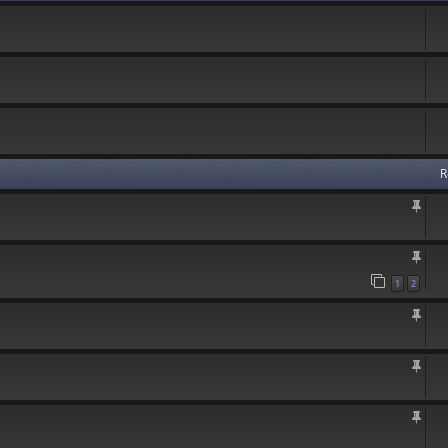
R
1
2