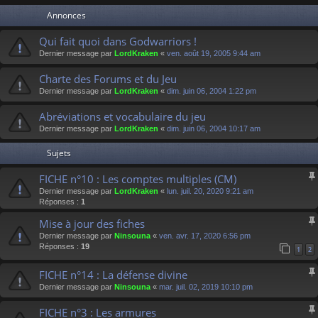
Annonces
Qui fait quoi dans Godwarriors !
Dernier message par
LordKraken
«
ven. août 19, 2005 9:44 am
Charte des Forums et du Jeu
Dernier message par
LordKraken
«
dim. juin 06, 2004 1:22 pm
Abréviations et vocabulaire du jeu
Dernier message par
LordKraken
«
dim. juin 06, 2004 10:17 am
Sujets
FICHE n°10 : Les comptes multiples (CM)
Dernier message par
LordKraken
«
lun. juil. 20, 2020 9:21 am
Réponses :
1
Mise à jour des fiches
Dernier message par
Ninsouna
«
ven. avr. 17, 2020 6:56 pm
Réponses :
19
1
2
FICHE n°14 : La défense divine
Dernier message par
Ninsouna
«
mar. juil. 02, 2019 10:10 pm
FICHE n°3 : Les armures