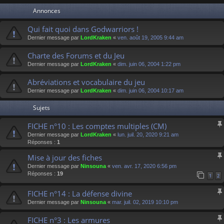
Annonces
Qui fait quoi dans Godwarriors !
Dernier message par
LordKraken
«
ven. août 19, 2005 9:44 am
Charte des Forums et du Jeu
Dernier message par
LordKraken
«
dim. juin 06, 2004 1:22 pm
Abréviations et vocabulaire du jeu
Dernier message par
LordKraken
«
dim. juin 06, 2004 10:17 am
Sujets
FICHE n°10 : Les comptes multiples (CM)
Dernier message par
LordKraken
«
lun. juil. 20, 2020 9:21 am
Réponses :
1
Mise à jour des fiches
Dernier message par
Ninsouna
«
ven. avr. 17, 2020 6:56 pm
Réponses :
19
1
2
FICHE n°14 : La défense divine
Dernier message par
Ninsouna
«
mar. juil. 02, 2019 10:10 pm
FICHE n°3 : Les armures