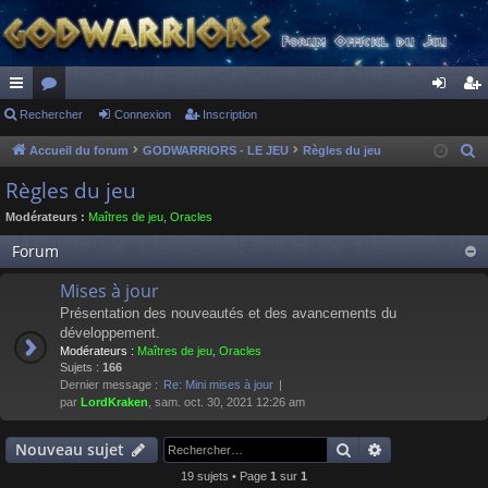
ac
Rechercher
or
Connexion
Inscription
on
ns
co
u
ne
cri
Accueil du forum
GODWARRIORS - LE JEU
Règles du jeu
R
e
ur
m
xi
pti
Règles du jeu
c
ci
s
on
on
Modérateurs :
Maîtres de jeu
,
Oracles
h
s
e
Forum
r
Mises à jour
c
Présentation des nouveautés et des avancements du
h
développement.
e
Modérateurs :
Maîtres de jeu
,
Oracles
r
Sujets :
166
Dernier message :
Re: Mini mises à jour
par
LordKraken
, sam. oct. 30, 2021 12:26 am
Rechercher
Recherche av
Nouveau sujet
19 sujets • Page
1
sur
1