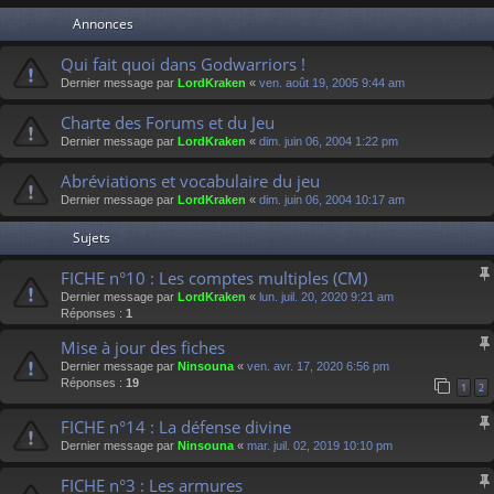
Annonces
Qui fait quoi dans Godwarriors !
Dernier message par
LordKraken
«
ven. août 19, 2005 9:44 am
Charte des Forums et du Jeu
Dernier message par
LordKraken
«
dim. juin 06, 2004 1:22 pm
Abréviations et vocabulaire du jeu
Dernier message par
LordKraken
«
dim. juin 06, 2004 10:17 am
Sujets
FICHE n°10 : Les comptes multiples (CM)
Dernier message par
LordKraken
«
lun. juil. 20, 2020 9:21 am
Réponses :
1
Mise à jour des fiches
Dernier message par
Ninsouna
«
ven. avr. 17, 2020 6:56 pm
Réponses :
19
1
2
FICHE n°14 : La défense divine
Dernier message par
Ninsouna
«
mar. juil. 02, 2019 10:10 pm
FICHE n°3 : Les armures