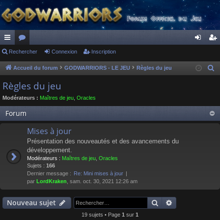
ac
Rechercher
or
Connexion
Inscription
on
ns
co
u
ne
cri
Accueil du forum
GODWARRIORS - LE JEU
Règles du jeu
R
e
ur
m
xi
pti
Règles du jeu
c
ci
s
on
on
Modérateurs :
Maîtres de jeu
,
Oracles
h
s
e
Forum
r
Mises à jour
c
Présentation des nouveautés et des avancements du
h
développement.
e
Modérateurs :
Maîtres de jeu
,
Oracles
r
Sujets :
166
Dernier message :
Re: Mini mises à jour
par
LordKraken
, sam. oct. 30, 2021 12:26 am
Rechercher
Recherche av
Nouveau sujet
19 sujets • Page
1
sur
1