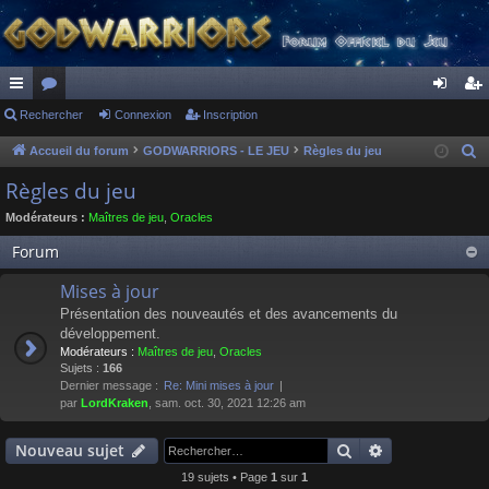
ac
Rechercher
or
Connexion
Inscription
on
ns
co
u
ne
cri
Accueil du forum
GODWARRIORS - LE JEU
Règles du jeu
R
e
ur
m
xi
pti
Règles du jeu
c
ci
s
on
on
Modérateurs :
Maîtres de jeu
,
Oracles
h
s
e
Forum
r
Mises à jour
c
Présentation des nouveautés et des avancements du
h
développement.
e
Modérateurs :
Maîtres de jeu
,
Oracles
r
Sujets :
166
Dernier message :
Re: Mini mises à jour
par
LordKraken
, sam. oct. 30, 2021 12:26 am
Rechercher
Recherche av
Nouveau sujet
19 sujets • Page
1
sur
1