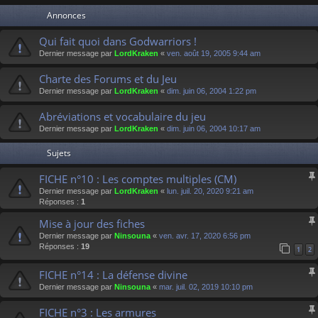
Annonces
Qui fait quoi dans Godwarriors !
Dernier message par
LordKraken
«
ven. août 19, 2005 9:44 am
Charte des Forums et du Jeu
Dernier message par
LordKraken
«
dim. juin 06, 2004 1:22 pm
Abréviations et vocabulaire du jeu
Dernier message par
LordKraken
«
dim. juin 06, 2004 10:17 am
Sujets
FICHE n°10 : Les comptes multiples (CM)
Dernier message par
LordKraken
«
lun. juil. 20, 2020 9:21 am
Réponses :
1
Mise à jour des fiches
Dernier message par
Ninsouna
«
ven. avr. 17, 2020 6:56 pm
Réponses :
19
1
2
FICHE n°14 : La défense divine
Dernier message par
Ninsouna
«
mar. juil. 02, 2019 10:10 pm
FICHE n°3 : Les armures