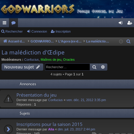
ac
Rechercher
or
Connexion
Inscription
on
ns
co
u
ne
cri
Accueil du forum
GODWARRIORS - LE JEU
L'Agora (ex-discussions of the dead)
La malédiction d'Œdipe
R
e
ur
m
xi
pti
La malédiction d'Œdipe
c
ci
s
on
on
Modérateurs :
Confucius
,
Maîtres de jeu
,
Oracles
h
Rechercher
Recherche av
Nouveau sujet
s
e
4 sujets • Page
1
sur
1
r
c
Annonces
h
Présentation du jeu
e
Dernier message par
Confucius
«
ven. déc. 21, 2012 3:35 pm
r
Réponses :
1
Sujets
Inscriptions pour la saison 2015
Dernier message par
Alia
«
dim. juil. 23, 2017 2:44 pm
Réponses :
142