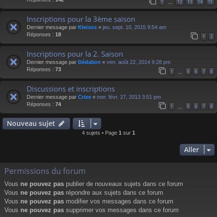
1
12
13
14
15
…
Inscriptions pour la 3ème saison
Dernier message par
Kleisos
«
jeu. sept. 10, 2015 9:54 am
Réponses :
18
1
2
Inscriptions pour la 2. Saison
Dernier message par
Dédalion
«
ven. août 22, 2014 9:28 pm
Réponses :
73
1
5
6
7
8
…
Discussions et inscriptions
Dernier message par
Crixe
«
mer. févr. 27, 2013 3:51 pm
Réponses :
74
1
5
6
7
8
…
Nouveau sujet
4 sujets • Page
1
sur
1
Aller
Permissions du forum
Vous
ne pouvez pas
publier de nouveaux sujets dans ce forum
Vous
ne pouvez pas
répondre aux sujets dans ce forum
Vous
ne pouvez pas
modifier vos messages dans ce forum
Vous
ne pouvez pas
supprimer vos messages dans ce forum