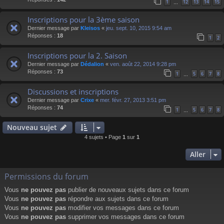
1
12
13
14
15
…
Inscriptions pour la 3ème saison
Dernier message par
Kleisos
«
jeu. sept. 10, 2015 9:54 am
Réponses :
18
1
2
Inscriptions pour la 2. Saison
Dernier message par
Dédalion
«
ven. août 22, 2014 9:28 pm
Réponses :
73
1
5
6
7
8
…
Discussions et inscriptions
Dernier message par
Crixe
«
mer. févr. 27, 2013 3:51 pm
Réponses :
74
1
5
6
7
8
…
Nouveau sujet
4 sujets • Page
1
sur
1
Aller
Permissions du forum
Vous
ne pouvez pas
publier de nouveaux sujets dans ce forum
Vous
ne pouvez pas
répondre aux sujets dans ce forum
Vous
ne pouvez pas
modifier vos messages dans ce forum
Vous
ne pouvez pas
supprimer vos messages dans ce forum