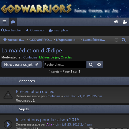
ac
Rechercher
or
Connexion
Inscription
on
ns
co
u
ne
cri
Accueil du forum
GODWARRIORS - LE JEU
L'Agora (ex-discussions of the dead)
La malédiction d'Œdipe
R
e
ur
m
xi
pti
La malédiction d'Œdipe
c
ci
s
on
on
Modérateurs :
Confucius
,
Maîtres de jeu
,
Oracles
h
Rechercher
Recherche av
Nouveau sujet
s
e
4 sujets • Page
1
sur
1
r
c
Annonces
h
Présentation du jeu
e
Dernier message par
Confucius
«
ven. déc. 21, 2012 3:35 pm
r
Réponses :
1
Sujets
Inscriptions pour la saison 2015
Dernier message par
Alia
«
dim. juil. 23, 2017 2:44 pm
Réponses :
142