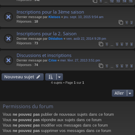
1
12
13
14
15
…
Inscriptions pour la 3ème saison
Dernier message par
Kleisos
«
jeu. sept. 10, 2015 9:54 am
Réponses :
18
1
2
Inscriptions pour la 2. Saison
Dernier message par
Dédalion
«
ven. août 22, 2014 9:28 pm
Réponses :
73
1
5
6
7
8
…
Discussions et inscriptions
Dernier message par
Crixe
«
mer. févr. 27, 2013 3:51 pm
Réponses :
74
1
5
6
7
8
…
Nouveau sujet
4 sujets • Page
1
sur
1
Aller
Permissions du forum
Vous
ne pouvez pas
publier de nouveaux sujets dans ce forum
Vous
ne pouvez pas
répondre aux sujets dans ce forum
Vous
ne pouvez pas
modifier vos messages dans ce forum
Vous
ne pouvez pas
supprimer vos messages dans ce forum