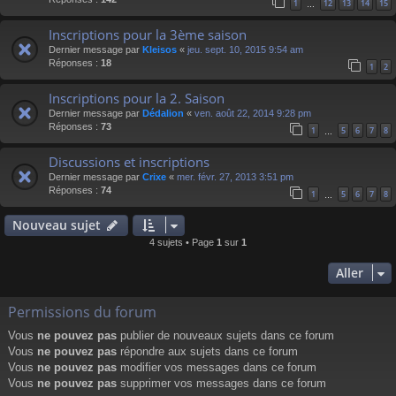
1
12
13
14
15
…
Inscriptions pour la 3ème saison
Dernier message par
Kleisos
«
jeu. sept. 10, 2015 9:54 am
Réponses :
18
1
2
Inscriptions pour la 2. Saison
Dernier message par
Dédalion
«
ven. août 22, 2014 9:28 pm
Réponses :
73
1
5
6
7
8
…
Discussions et inscriptions
Dernier message par
Crixe
«
mer. févr. 27, 2013 3:51 pm
Réponses :
74
1
5
6
7
8
…
Nouveau sujet
4 sujets • Page
1
sur
1
Aller
Permissions du forum
Vous
ne pouvez pas
publier de nouveaux sujets dans ce forum
Vous
ne pouvez pas
répondre aux sujets dans ce forum
Vous
ne pouvez pas
modifier vos messages dans ce forum
Vous
ne pouvez pas
supprimer vos messages dans ce forum