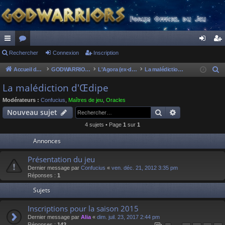
ac
Rechercher
or
Connexion
Inscription
on
ns
co
u
ne
cri
Accueil du forum
GODWARRIORS - LE JEU
L'Agora (ex-discussions of the dead)
La malédiction d'Œdipe
R
e
ur
m
xi
pti
La malédiction d'Œdipe
c
ci
s
on
on
Modérateurs :
Confucius
,
Maîtres de jeu
,
Oracles
h
Rechercher
Recherche av
Nouveau sujet
s
e
4 sujets • Page
1
sur
1
r
c
Annonces
h
Présentation du jeu
e
Dernier message par
Confucius
«
ven. déc. 21, 2012 3:35 pm
r
Réponses :
1
Sujets
Inscriptions pour la saison 2015
Dernier message par
Alia
«
dim. juil. 23, 2017 2:44 pm
Réponses :
142