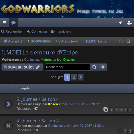
ac
Rechercher
or
Connexion
Inscription
on
ns
co
u
ne
cri
Accueil du forum
GODWARRIORS - LE JEU
L'Agora (ex-discussions of the dead)
[LMOE] La demeure d’Œdipe
R
e
ur
m
xi
pti
[LMOE] La demeure d’Œdipe
c
ci
s
on
on
Modérateurs :
Confucius
,
Maîtres de jeu
,
Oracles
h
Rechercher
Recherche av
Nouveau sujet
s
e
r
2
1
Suivant
22 sujets
c
Sujets
h
e
5. Journée / Saison 4
r
Dernier message par
Kasen
«
mer. avr. 19, 2017 7:28 pm
Réponses :
47
1
2
3
4
5
4. Journée / Saison 4
Dernier message par
Confucius
«
dim. avr. 09, 2017 11:00 am
Réponses :
18
1
2