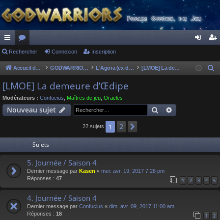
ac
Rechercher
or
Connexion
Inscription
on
ns
co
u
ne
cri
Accueil du forum
GODWARRIORS - LE JEU
L'Agora (ex-discussions of the dead)
[LMOE] La demeure d’Œdipe
R
e
ur
m
xi
pti
[LMOE] La demeure d’Œdipe
c
ci
s
on
on
Modérateurs :
Confucius
,
Maîtres de jeu
,
Oracles
h
Rechercher
Recherche av
Nouveau sujet
s
e
r
2
1
Suivant
22 sujets
c
Sujets
h
e
5. Journée / Saison 4
r
Dernier message par
Kasen
«
mer. avr. 19, 2017 7:28 pm
Réponses :
47
1
2
3
4
5
4. Journée / Saison 4
Dernier message par
Confucius
«
dim. avr. 09, 2017 11:00 am
Réponses :
18
1
2