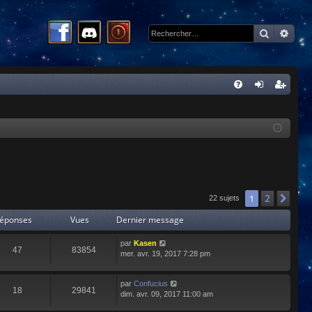
Recherc
Rech
R
FA
on
ns
Q
ne
cri
xi
pti
on
on
2
1
Sui
22 sujets
éponses
Vues
Dernier message
par
Kasen
47
83854
mer. avr. 19, 2017 7:28 pm
par
Confucius
18
29841
dim. avr. 09, 2017 11:00 am