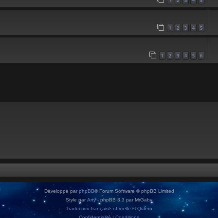
1
2
3
4
5
1
2
3
4
5
1
2
3
4
5
6
Développé par
phpBB
® Forum Software © phpBB Limited
Style par
Arty
- phpBB 3.3 par MrGaby
Traduction française officielle
©
Qiaeru
Confidentialité
|
Conditions