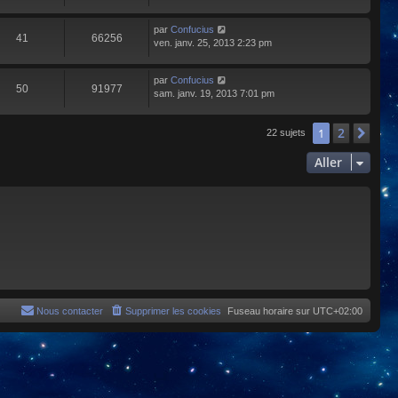
par
Confucius
41
66256
ven. janv. 25, 2013 2:23 pm
par
Confucius
50
91977
sam. janv. 19, 2013 7:01 pm
2
1
Sui
22 sujets
Aller
Nous contacter
Supprimer les cookies
Fuseau horaire sur
UTC+02:00