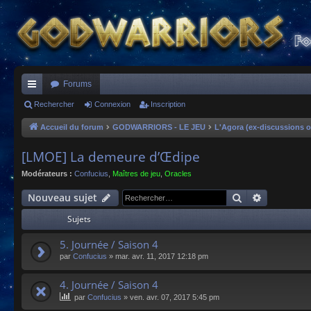
Forums
ac
Rechercher
Connexion
Inscription
co
Accueil du forum
GODWARRIORS - LE JEU
L'Agora (ex-discussions o
ur
[LMOE] La demeure d’Œdipe
ci
Modérateurs :
Confucius
,
Maîtres de jeu
,
Oracles
s
Rechercher
Recherche
Nouveau sujet
Sujets
5. Journée / Saison 4
par
Confucius
»
mar. avr. 11, 2017 12:18 pm
4. Journée / Saison 4
par
Confucius
»
ven. avr. 07, 2017 5:45 pm