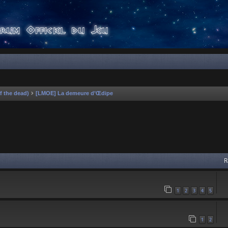
f the dead)
[LMOE] La demeure d’Œdipe
 avancée
R
1
2
3
4
5
1
2