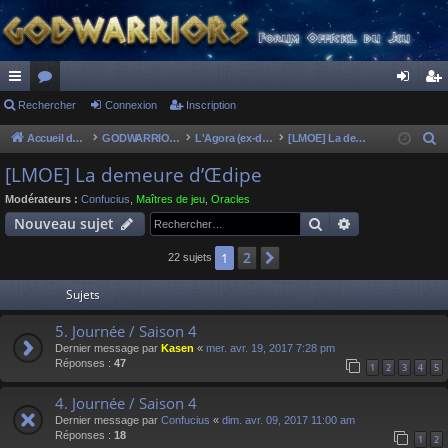
ac
Rechercher
or
Connexion
Inscription
on
ns
co
u
ne
cri
Accueil du forum
GODWARRIORS - LE JEU
L'Agora (ex-discussions of the dead)
[LMOE] La demeure d’Œdipe
R
e
ur
m
xi
pti
[LMOE] La demeure d’Œdipe
c
ci
s
on
on
Modérateurs :
Confucius
,
Maîtres de jeu
,
Oracles
h
Rechercher
Recherche av
Nouveau sujet
s
e
r
2
1
Suivant
22 sujets
c
Sujets
h
e
5. Journée / Saison 4
r
Dernier message par
Kasen
«
mer. avr. 19, 2017 7:28 pm
Réponses :
47
1
2
3
4
5
4. Journée / Saison 4
Dernier message par
Confucius
«
dim. avr. 09, 2017 11:00 am
Réponses :
18
1
2