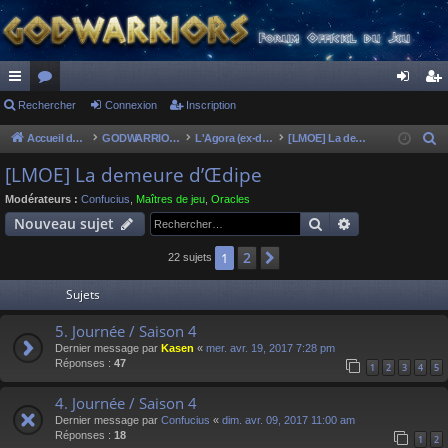
ac
Rechercher
or
Connexion
Inscription
on
ns
co
u
ne
cri
Accueil du forum
GODWARRIORS - LE JEU
L'Agora (ex-discussions of the dead)
[LMOE] La demeure d’Œdipe
R
e
ur
m
xi
pti
[LMOE] La demeure d’Œdipe
c
ci
s
on
on
Modérateurs :
Confucius
,
Maîtres de jeu
,
Oracles
h
Rechercher
Recherche av
Nouveau sujet
s
e
r
2
1
Suivant
22 sujets
c
Sujets
h
e
5. Journée / Saison 4
r
Dernier message par
Kasen
«
mer. avr. 19, 2017 7:28 pm
Réponses :
47
1
2
3
4
5
4. Journée / Saison 4
Dernier message par
Confucius
«
dim. avr. 09, 2017 11:00 am
Réponses :
18
1
2