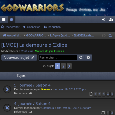
ac
Rechercher
or
Connexion
Inscription
on
ns
co
u
ne
cri
Accueil du forum
GODWARRIORS - LE JEU
L'Agora (ex-discussions of the dead)
[LMOE] La demeure d’Œdipe
R
e
ur
m
xi
pti
[LMOE] La demeure d’Œdipe
c
ci
s
on
on
Modérateurs :
Confucius
,
Maîtres de jeu
,
Oracles
h
Rechercher
Recherche av
Nouveau sujet
s
e
r
2
1
Suivant
22 sujets
c
Sujets
h
e
5. Journée / Saison 4
r
Dernier message par
Kasen
«
mer. avr. 19, 2017 7:28 pm
Réponses :
47
1
2
3
4
5
4. Journée / Saison 4
Dernier message par
Confucius
«
dim. avr. 09, 2017 11:00 am
Réponses :
18
1
2