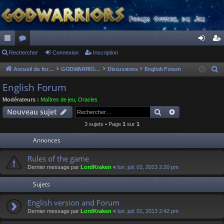
ac
Rechercher
or
Connexion
Inscription
on
ns
co
u
ne
cri
Accueil du forum
GODWARRIORS - LE JEU
Discussions
English Forum
R
e
ur
m
xi
pti
English Forum
c
ci
s
on
on
Modérateurs :
Maîtres de jeu
,
Oracles
h
Rechercher
Recherche av
Nouveau sujet
s
e
3 sujets • Page
1
sur
1
r
c
Annonces
h
Rules of the game
e
Dernier message par
LordKraken
«
lun. juil. 01, 2013 2:20 pm
r
Sujets
English version and Forum
Dernier message par
LordKraken
«
lun. juil. 01, 2013 2:42 pm