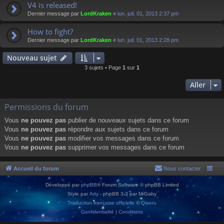
V4 is released!
Dernier message par
LordKraken
«
lun. juil. 01, 2013 2:37 pm
How to fight?
Dernier message par
LordKraken
«
lun. juil. 01, 2013 2:28 pm
Nouveau sujet
3 sujets • Page
1
sur
1
Aller
Permissions du forum
Vous
ne pouvez pas
publier de nouveaux sujets dans ce forum
Vous
ne pouvez pas
répondre aux sujets dans ce forum
Vous
ne pouvez pas
modifier vos messages dans ce forum
Vous
ne pouvez pas
supprimer vos messages dans ce forum
Accueil du forum
Nous contacter
Développé par
phpBB
® Forum Software © phpBB Limited
Style par
Arty
- phpBB 3.3 par MrGaby
Traduction française officielle
©
Qiaeru
Confidentialité
|
Conditions