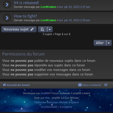
V4 is released!
Dernier message par
LordKraken
«
lun. juil. 01, 2013 2:37 pm
How to fight?
Dernier message par
LordKraken
«
lun. juil. 01, 2013 2:28 pm
Nouveau sujet
3 sujets • Page
1
sur
1
Aller
Permissions du forum
Vous
ne pouvez pas
publier de nouveaux sujets dans ce forum
Vous
ne pouvez pas
répondre aux sujets dans ce forum
Vous
ne pouvez pas
modifier vos messages dans ce forum
Vous
ne pouvez pas
supprimer vos messages dans ce forum
Accueil du forum
Nous contacter
Développé par
phpBB
® Forum Software © phpBB Limited
Style par
Arty
- phpBB 3.3 par MrGaby
Traduction française officielle
©
Qiaeru
Confidentialité
|
Conditions