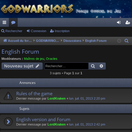
ac
Rechercher
or
Connexion
Inscription
on
ns
co
u
ne
cri
Accueil du forum
GODWARRIORS - LE JEU
Discussions
English Forum
R
e
ur
m
xi
pti
English Forum
c
ci
s
on
on
Modérateurs :
Maîtres de jeu
,
Oracles
h
Rechercher
Recherche av
Nouveau sujet
s
e
3 sujets • Page
1
sur
1
r
c
Annonces
h
Rules of the game
e
Dernier message par
LordKraken
«
lun. juil. 01, 2013 2:20 pm
r
Sujets
English version and Forum
Dernier message par
LordKraken
«
lun. juil. 01, 2013 2:42 pm