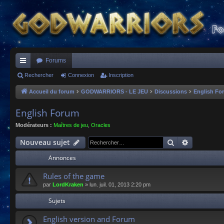
Forums
ac
Rechercher
Connexion
Inscription
co
Accueil du forum
GODWARRIORS - LE JEU
Discussions
English Fo
ur
English Forum
ci
Modérateurs :
Maîtres de jeu
,
Oracles
s
Rechercher
Recherche
Nouveau sujet
Annonces
Rules of the game
par
LordKraken
»
lun. juil. 01, 2013 2:20 pm
Sujets
English version and Forum