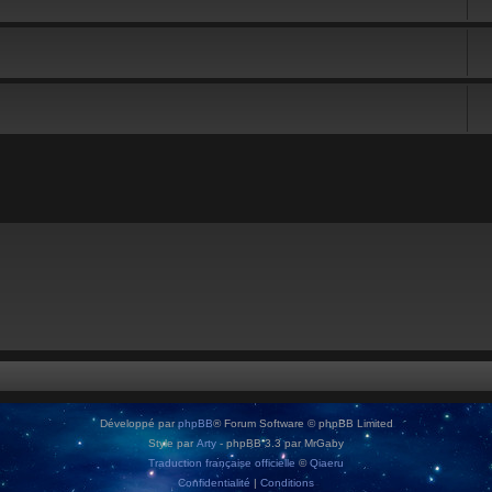
Développé par
phpBB
® Forum Software © phpBB Limited
Style par
Arty
- phpBB 3.3 par MrGaby
Traduction française officielle
©
Qiaeru
Confidentialité
|
Conditions