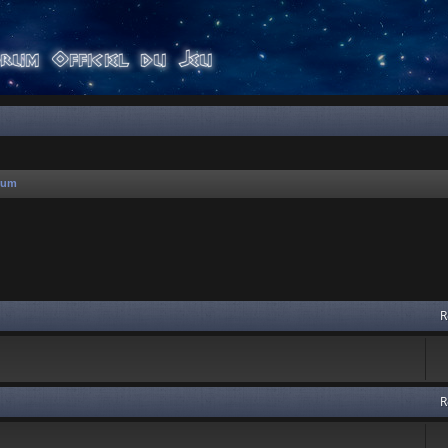
rum
 avancée
R
R