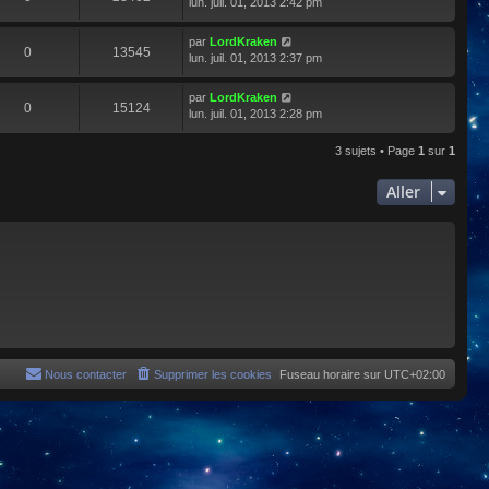
lun. juil. 01, 2013 2:42 pm
par
LordKraken
0
13545
lun. juil. 01, 2013 2:37 pm
par
LordKraken
0
15124
lun. juil. 01, 2013 2:28 pm
3 sujets • Page
1
sur
1
Aller
Nous contacter
Supprimer les cookies
Fuseau horaire sur
UTC+02:00