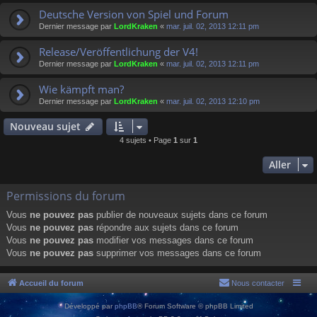
Deutsche Version von Spiel und Forum
Dernier message par
LordKraken
«
mar. juil. 02, 2013 12:11 pm
Release/Veröffentlichung der V4!
Dernier message par
LordKraken
«
mar. juil. 02, 2013 12:11 pm
Wie kämpft man?
Dernier message par
LordKraken
«
mar. juil. 02, 2013 12:10 pm
Nouveau sujet
4 sujets • Page
1
sur
1
Aller
Permissions du forum
Vous
ne pouvez pas
publier de nouveaux sujets dans ce forum
Vous
ne pouvez pas
répondre aux sujets dans ce forum
Vous
ne pouvez pas
modifier vos messages dans ce forum
Vous
ne pouvez pas
supprimer vos messages dans ce forum
Accueil du forum
Nous contacter
Développé par
phpBB
® Forum Software © phpBB Limited