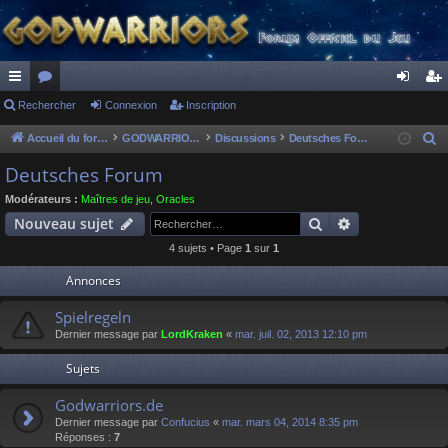
ac
Rechercher
or
Connexion
Inscription
on
ns
co
u
ne
cri
Accueil du forum
GODWARRIORS - LE JEU
Discussions
Deutsches Forum
R
e
ur
m
xi
pti
Deutsches Forum
c
ci
s
on
on
Modérateurs :
Maîtres de jeu
,
Oracles
h
Rechercher
Recherche av
Nouveau sujet
s
e
4 sujets • Page
1
sur
1
r
c
Annonces
h
Spielregeln
e
Dernier message par
LordKraken
«
mar. juil. 02, 2013 12:10 pm
r
Sujets
Godwarriors.de
Dernier message par
Confucius
«
mar. mars 04, 2014 8:35 pm
Réponses :
7