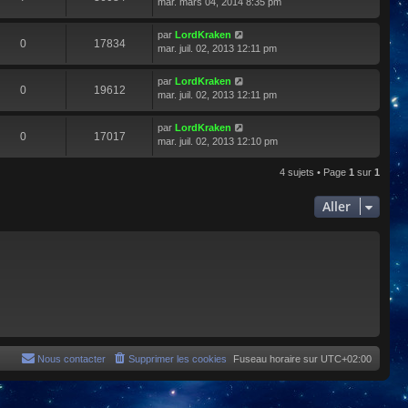
mar. mars 04, 2014 8:35 pm
par
LordKraken
0
17834
mar. juil. 02, 2013 12:11 pm
par
LordKraken
0
19612
mar. juil. 02, 2013 12:11 pm
par
LordKraken
0
17017
mar. juil. 02, 2013 12:10 pm
4 sujets • Page
1
sur
1
Aller
Nous contacter
Supprimer les cookies
Fuseau horaire sur
UTC+02:00