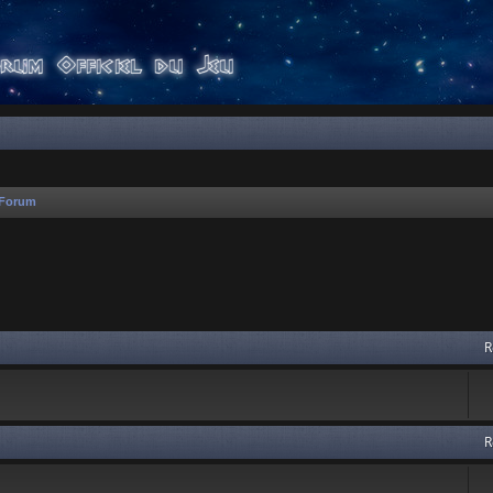
 Forum
 avancée
R
R