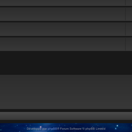
Développé par
phpBB
® Forum Software © phpBB Limited