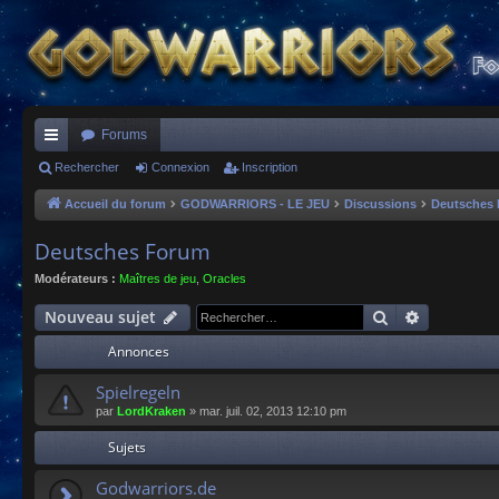
Forums
ac
Rechercher
Connexion
Inscription
co
Accueil du forum
GODWARRIORS - LE JEU
Discussions
Deutsches
ur
Deutsches Forum
ci
Modérateurs :
Maîtres de jeu
,
Oracles
s
Rechercher
Recherche
Nouveau sujet
Annonces
Spielregeln
par
LordKraken
»
mar. juil. 02, 2013 12:10 pm
Sujets
Godwarriors.de