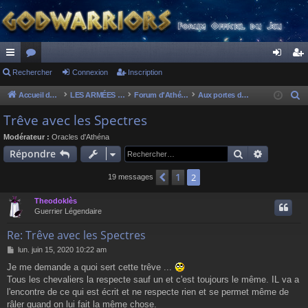
ac
Rechercher
or
Connexion
Inscription
on
ns
co
u
ne
cri
Accueil du forum
LES ARMÉES DIVINES - FORUMS DE CLAN
Forum d'Athéna
Aux portes du Parthénon
R
e
ur
m
xi
pti
Trêve avec les Spectres
c
ci
s
on
on
Modérateur :
Oracles d'Athéna
h
Rechercher
Recherch
Répondre
s
e
r
1
Précédent
2
19 messages
c
Theodoklès
h
Guerrier Légendaire
e
r
Re: Trêve avec les Spectres
M
lun. juin 15, 2020 10:22 am
e
Je me demande a quoi sert cette trêve ...
s
Tous les chevaliers la respecte sauf un et c'est toujours le même. IL va a
s
a
l'encontre de ce qui est écrit et ne respecte rien et se permet même de
g
râler quand on lui fait la même chose.