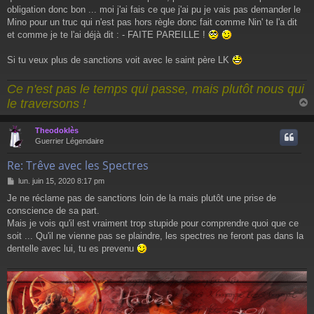
a
obligation donc bon ... moi j'ai fais ce que j'ai pu je vais pas demander le
g
Mino pour un truc qui n'est pas hors règle donc fait comme Nin' te l'a dit
e
et comme je te l'ai déjà dit : - FAITE PAREILLE !
Si tu veux plus de sanctions voit avec le saint père LK
Ce n'est pas le temps qui passe, mais plutôt nous qui
le traversons !
Theodoklès
t
Guerrier Légendaire
Re: Trêve avec les Spectres
M
lun. juin 15, 2020 8:17 pm
e
Je ne réclame pas de sanctions loin de la mais plutôt une prise de
s
conscience de sa part.
s
a
Mais je vois qu'il est vraiment trop stupide pour comprendre quoi que ce
g
soit ... Qu'il ne vienne pas se plaindre, les spectres ne feront pas dans la
e
dentelle avec lui, tu es prevenu