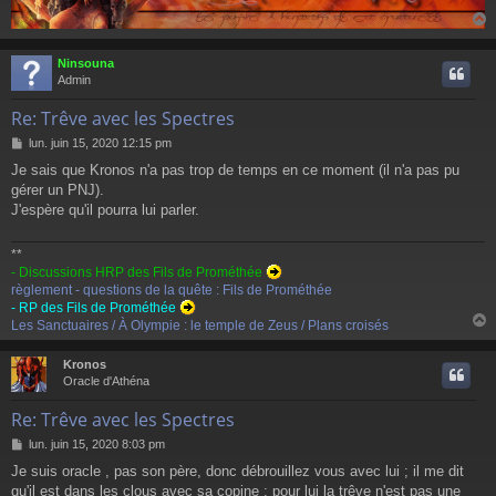
Ninsouna
t
Admin
Re: Trêve avec les Spectres
M
lun. juin 15, 2020 12:15 pm
e
Je sais que Kronos n'a pas trop de temps en ce moment (il n'a pas pu
s
gérer un PNJ).
s
a
J'espère qu'il pourra lui parler.
g
e
**
- Discussions HRP des Fils de Prométhée
règlement - questions de la quête : Fils de Prométhée
- RP des Fils de Prométhée
Les Sanctuaires / À Olympie : le temple de Zeus / Plans croisés
Kronos
t
Oracle d'Athéna
Re: Trêve avec les Spectres
M
lun. juin 15, 2020 8:03 pm
e
Je suis oracle , pas son père, donc débrouillez vous avec lui ; il me dit
s
qu'il est dans les clous avec sa copine ; pour lui la trêve n'est pas une
s