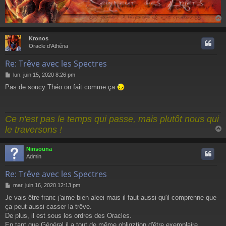
Kronos
t
Oracle d'Athéna
Re: Trêve avec les Spectres
M
lun. juin 15, 2020 8:26 pm
e
Pas de soucy Théo on fait comme ça
s
s
a
g
Ce n'est pas le temps qui passe, mais plutôt nous qui
e
le traversons !
Ninsouna
t
Admin
Re: Trêve avec les Spectres
M
mar. juin 16, 2020 12:13 pm
e
Je vais être franc j'aime bien aleei mais il faut aussi qu'il comprenne que
s
ça peut aussi casser la trêve.
s
a
De plus, il est sous les ordres des Oracles.
g
En tant que Général il a tout de même obligztion d'être exemplaire.