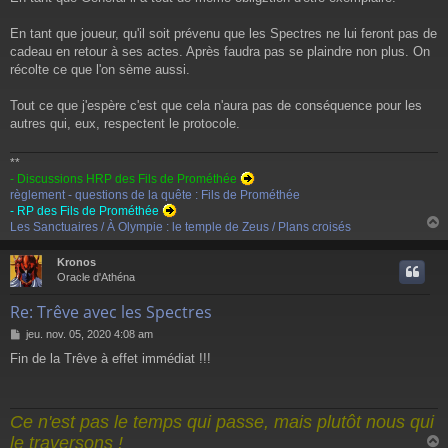
e
En tant que joueur, qu'il soit prévenu que les Spectres ne lui feront pas de
cadeau en retour à ses actes. Après faudra pas se plaindre non plus. On
récolte ce que l'on sème aussi.
Tout ce que j'espère c'est que cela n'aura pas de conséquence pour les
autres qui, eux, respectent le protocole.
**
- Discussions HRP des Fils de Prométhée
règlement - questions de la quête : Fils de Prométhée
- RP des Fils de Prométhée
Les Sanctuaires / À Olympie : le temple de Zeus / Plans croisés
Kronos
t
Oracle d'Athéna
Re: Trêve avec les Spectres
M
jeu. nov. 05, 2020 4:08 am
e
Fin de la Trêve à effet immédiat !!!
s
s
a
g
Ce n'est pas le temps qui passe, mais plutôt nous qui
e
le traversons !