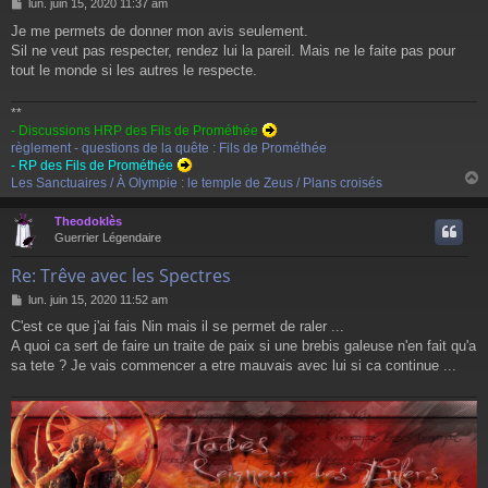
M
lun. juin 15, 2020 11:37 am
e
Je me permets de donner mon avis seulement.
s
Sil ne veut pas respecter, rendez lui la pareil. Mais ne le faite pas pour
s
a
tout le monde si les autres le respecte.
g
e
**
- Discussions HRP des Fils de Prométhée
règlement - questions de la quête : Fils de Prométhée
- RP des Fils de Prométhée
Les Sanctuaires / À Olympie : le temple de Zeus / Plans croisés
Theodoklès
t
Guerrier Légendaire
Re: Trêve avec les Spectres
M
lun. juin 15, 2020 11:52 am
e
C'est ce que j'ai fais Nin mais il se permet de raler ...
s
A quoi ca sert de faire un traite de paix si une brebis galeuse n'en fait qu'a
s
a
sa tete ? Je vais commencer a etre mauvais avec lui si ca continue ...
g
e