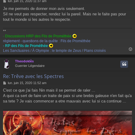
M
lun. juin 15, 2020 11:37 am
e
Je me permets de donner mon avis seulement.
s
Sil ne veut pas respecter, rendez lui la pareil. Mais ne le faite pas pour
s
a
tout le monde si les autres le respecte.
g
e
**
- Discussions HRP des Fils de Prométhée
règlement - questions de la quête : Fils de Prométhée
- RP des Fils de Prométhée
Les Sanctuaires / À Olympie : le temple de Zeus / Plans croisés
Theodoklès
t
Guerrier Légendaire
Re: Trêve avec les Spectres
M
lun. juin 15, 2020 11:52 am
e
C'est ce que j'ai fais Nin mais il se permet de raler ...
s
A quoi ca sert de faire un traite de paix si une brebis galeuse n'en fait qu'a
s
a
sa tete ? Je vais commencer a etre mauvais avec lui si ca continue ...
g
e