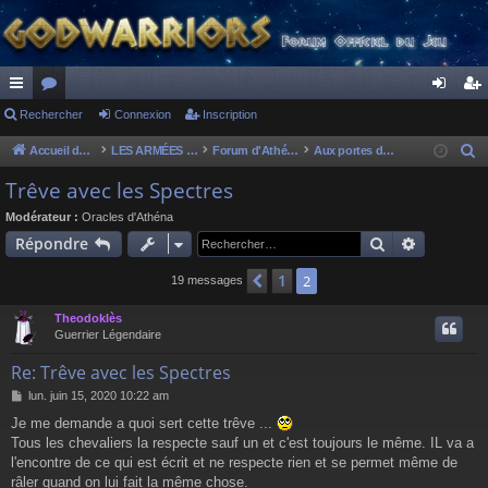
ac
Rechercher
or
Connexion
Inscription
on
ns
co
u
ne
cri
Accueil du forum
LES ARMÉES DIVINES - FORUMS DE CLAN
Forum d'Athéna
Aux portes du Parthénon
R
e
ur
m
xi
pti
Trêve avec les Spectres
c
ci
s
on
on
Modérateur :
Oracles d'Athéna
h
Rechercher
Recherch
Répondre
s
e
r
1
Précédent
2
19 messages
c
Theodoklès
h
Guerrier Légendaire
e
r
Re: Trêve avec les Spectres
M
lun. juin 15, 2020 10:22 am
e
Je me demande a quoi sert cette trêve ...
s
Tous les chevaliers la respecte sauf un et c'est toujours le même. IL va a
s
a
l'encontre de ce qui est écrit et ne respecte rien et se permet même de
g
râler quand on lui fait la même chose.