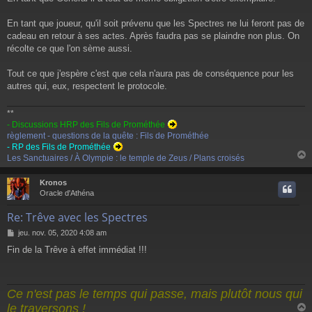
e
En tant que joueur, qu'il soit prévenu que les Spectres ne lui feront pas de
cadeau en retour à ses actes. Après faudra pas se plaindre non plus. On
récolte ce que l'on sème aussi.
Tout ce que j'espère c'est que cela n'aura pas de conséquence pour les
autres qui, eux, respectent le protocole.
**
- Discussions HRP des Fils de Prométhée
règlement - questions de la quête : Fils de Prométhée
- RP des Fils de Prométhée
Les Sanctuaires / À Olympie : le temple de Zeus / Plans croisés
Kronos
t
Oracle d'Athéna
Re: Trêve avec les Spectres
M
jeu. nov. 05, 2020 4:08 am
e
Fin de la Trêve à effet immédiat !!!
s
s
a
g
Ce n'est pas le temps qui passe, mais plutôt nous qui
e
le traversons !