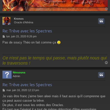
Kronos
t
Oracle d'Athéna
Re: Trêve avec les Spectres
M
lun. juin 15, 2020 8:26 pm
e
Pas de soucy Théo on fait comme ça
s
s
a
g
Ce n'est pas le temps qui passe, mais plutôt nous qui
e
le traversons !
Ninsouna
t
Admin
Re: Trêve avec les Spectres
M
mar. juin 16, 2020 12:13 pm
e
Je vais être franc j'aime bien aleei mais il faut aussi qu'il comprenne que
s
ça peut aussi casser la trêve.
s
a
De plus, il est sous les ordres des Oracles.
g
En tant que Général il a tout de même obligztion d'être exemplaire.