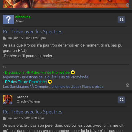
Ninsouna
t
Admin
Re: Trêve avec les Spectres
M
lun. juin 15, 2020 12:15 pm
e
Je sais que Kronos n'a pas trop de temps en ce moment (il n'a pas pu
s
gérer un PNJ).
s
a
J'espère qu'il pourra lui parler.
g
e
**
- Discussions HRP des Fils de Prométhée
règlement - questions de la quête : Fils de Prométhée
- RP des Fils de Prométhée
Les Sanctuaires / À Olympie : le temple de Zeus / Plans croisés
Kronos
t
Oracle d'Athéna
Re: Trêve avec les Spectres
M
lun. juin 15, 2020 8:03 pm
e
Je suis oracle , pas son père, donc débrouillez vous avec lui ; il me dit
s
qu'il est dans les clous avec sa copine ; pour lui la trêve n'est pas une
s