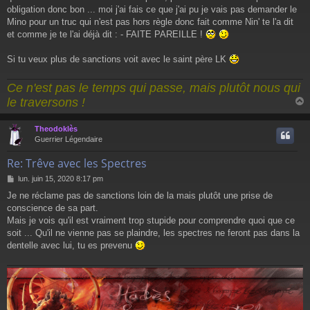
a
obligation donc bon ... moi j'ai fais ce que j'ai pu je vais pas demander le
g
Mino pour un truc qui n'est pas hors règle donc fait comme Nin' te l'a dit
e
et comme je te l'ai déjà dit : - FAITE PAREILLE !
Si tu veux plus de sanctions voit avec le saint père LK
Ce n'est pas le temps qui passe, mais plutôt nous qui
le traversons !
Theodoklès
t
Guerrier Légendaire
Re: Trêve avec les Spectres
M
lun. juin 15, 2020 8:17 pm
e
Je ne réclame pas de sanctions loin de la mais plutôt une prise de
s
conscience de sa part.
s
a
Mais je vois qu'il est vraiment trop stupide pour comprendre quoi que ce
g
soit ... Qu'il ne vienne pas se plaindre, les spectres ne feront pas dans la
e
dentelle avec lui, tu es prevenu