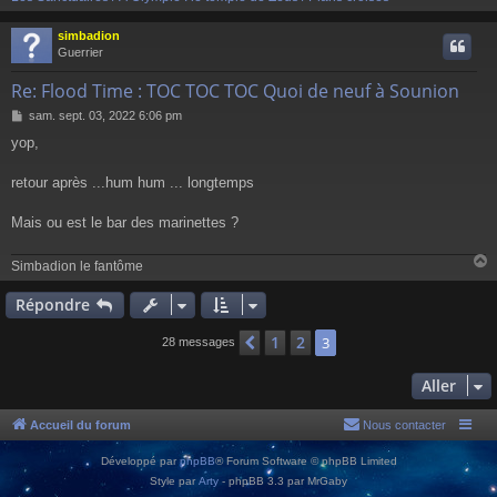
simbadion
t
Guerrier
Re: Flood Time : TOC TOC TOC Quoi de neuf à Sounion
M
sam. sept. 03, 2022 6:06 pm
e
yop,
s
s
a
retour après ...hum hum ... longtemps
g
e
Mais ou est le bar des marinettes ?
Simbadion le fantôme
Répondre
t
1
2
Précédent
3
28 messages
Aller
Accueil du forum
Nous contacter
Développé par
phpBB
® Forum Software © phpBB Limited
Style par
Arty
- phpBB 3.3 par MrGaby