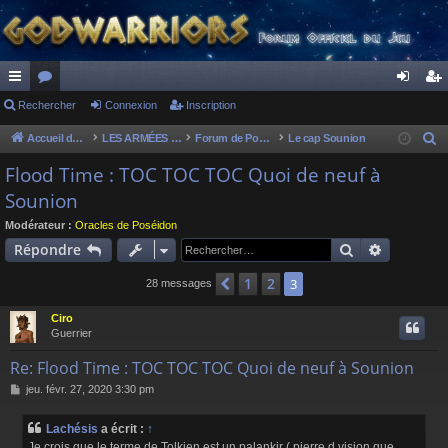
ac
Rechercher
or
Connexion
Inscription
on
ns
co
u
ne
cri
Accueil du forum
LES ARMÉES DIVINES - FORUMS DE CLAN
Forum de Poséidon
Le cap Sounion
R
e
ur
m
xi
pti
Flood Time : TOC TOC TOC Quoi de neuf à
c
Sounion
ci
s
on
on
h
s
Modérateur :
Oracles de Poséidon
e
Rechercher
Recherch
Répondre
r
c
1
2
Précédent
3
28 messages
h
e
Ciro
Guerrier
r
Re: Flood Time : TOC TOC TOC Quoi de neuf à Sounion
M
jeu. févr. 27, 2020 3:30 pm
e
s
Lachésis
a écrit :
↑
s
Je crois que le terme de Tolkien est un palankir ( pierre d vision que