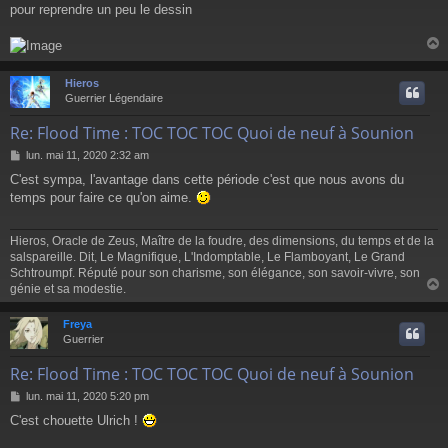
pour reprendre un peu le dessin
s
a
g
e
Hieros
t
Guerrier Légendaire
Re: Flood Time : TOC TOC TOC Quoi de neuf à Sounion
M
lun. mai 11, 2020 2:32 am
e
C'est sympa, l'avantage dans cette période c'est que nous avons du
s
temps pour faire ce qu'on aime.
s
a
g
Hieros, Oracle de Zeus, Maître de la foudre, des dimensions, du temps et de la
e
salspareille. Dit, Le Magnifique, L'Indomptable, Le Flamboyant, Le Grand
Schtroumpf. Réputé pour son charisme, son élégance, son savoir-vivre, son
génie et sa modestie.
Freya
t
Guerrier
Re: Flood Time : TOC TOC TOC Quoi de neuf à Sounion
M
lun. mai 11, 2020 5:20 pm
e
C'est chouette Ulrich !
s
s