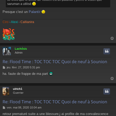
a
saruman a utilisé
g
e
Presque c'est un
Palantír
Ciro
-
Alexi
-
Callianira
Lachésis
t
Admin
Re: Flood Time : TOC TOC TOC Quoi de neuf à Sounion
M
jeu. févr. 27, 2020 5:31 pm
e
ha. faute de frappe de ma part
s
s
a
g
ulrich1
e
t
Guerrier
Re: Flood Time : TOC TOC TOC Quoi de neuf à Sounion
M
ven. mai 08, 2020 10:04 am
e
retour prematuré suite a une blessure,j ai profite de ma convalescence
s