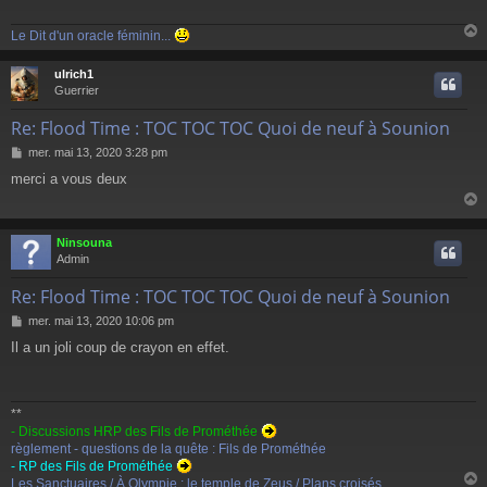
a
g
Le Dit d'un oracle féminin...
e
ulrich1
t
Guerrier
Re: Flood Time : TOC TOC TOC Quoi de neuf à Sounion
M
mer. mai 13, 2020 3:28 pm
e
merci a vous deux
s
s
a
g
Ninsouna
e
t
Admin
Re: Flood Time : TOC TOC TOC Quoi de neuf à Sounion
M
mer. mai 13, 2020 10:06 pm
e
Il a un joli coup de crayon en effet.
s
s
a
g
**
e
- Discussions HRP des Fils de Prométhée
règlement - questions de la quête : Fils de Prométhée
- RP des Fils de Prométhée
Les Sanctuaires / À Olympie : le temple de Zeus / Plans croisés