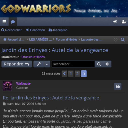
ac
Rechercher
or
Connexion
Inscription
on
ns
co
u
ne
cri
Accueil du forum
LES ARMÉES DIVINES - FORUMS DE CLAN
Forum d'Hadès
La porte des Enfers
R
e
ur
m
xi
pti
Jardin des Erinyes : Autel de la vengeance
c
ci
s
on
on
Modérateur :
Oracles d'Hadès
h
Rechercher
Recherch
Répondre
s
e
r
1
2
Précédent
3
22 messages
c
Waltraute
h
Guerrier
e
r
Re: Jardin des Erinyes : Autel de la vengeance
M
sam. févr. 07, 2026 6:56 pm
e
Je n'étais encore jamais venue jusqu'ici. Cet endroit avait toujours été un
s
peu effrayant pour moi, plein de mystère, rempli d'une force inexplicable.
s
a
Et pourtant, en passant la porte du jardin, le lieu paraissait calme.
g
L'ambiance était lourde mais le fleuve en bordure était apaisant, le