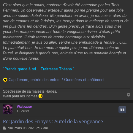
C'est alors que je souris, contente d'avoir été entendue par les Trois
Femmes. Un observateur extérieur aurait pu me prendre pour une folle
avec ce sourire diabolique. Me penchant en avant, je me saisis alors du
sac de cendres et de 2 doigts, les trempe dans le mélange de sang et de
vin puis dans les cendres. D'un geste précis, je trace alors sous mes
yeux des marques incarnant toute la vengeance divine. J'étais prête
maintenant. Il était temps de rendre hommage aux divinités.
Immédiatement, je sus où aller. Tendre une embuscade à Tenare... Oui...
Le plan était bon. Je me mets à rigoler puis je me détourne enfin de
l'autel, m'éloignant à grands pas, animée d'une toute nouvelle énergie et
d'une nouvelle fureur.
"Prends garde à toi... Traitresse Théana."
Cap Tenare, entrée des enfers / Guerrières et châtiment
Spectresse de sa majesté Hadès.
Walti pour les intimes
Waltraute
t
Guerrier
Re: Jardin des Erinyes : Autel de la vengeance
M
dim. mars 08, 2026 2:17 am
e