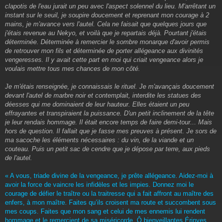
e
clapotis de l'eau jurait un peu avec l'aspect solennel du lieu. M'arrêtant un
instant sur le seuil, je soupire doucement et reprenant mon courage à 2
mains, je m'avance vers l'autel. Cela ne faisait que quelques jours que
j'étais revenue au Nekyo, et voilà que je repartais déjà. Pourtant j'étais
déterminée. Déterminée à remercier le sombre monarque d'avoir permis
de retrouver mon fils et déterminée de porter allégeance aux divinités
vengeresses. Il y avait cette part en moi qui criait vengeance alors je
voulais mettre tous mes chances de mon côté.
Je m'étais renseignée, je connaissais le rituel. Je m'avançais doucement
devant l'autel de marbre noir et contemplait, interdite les statues des
déesses qui me dominaient de leur hauteur. Elles étaient un peu
effrayantes et transpiraient la puissance. D'un petit inclinement de la tête
je leur rendais hommage. Il était encore temps de faire demi-tour... Mais
hors de question. Il fallait que je fasse mes preuves à présent. Je sors de
ma sacoche les éléments nécessaires : du vin, de la viande et un
couteau. Puis un petit sac de cendre que je dépose par terre, aux pieds
de l'autel.
« A vous, triade divine de la vengeance, je prête allégeance. Aidez-moi à
avoir la force de vaincre les infidèles et les impies. Donnez moi le
courage de défier le traître ou la traitresse qui a fait affront au maître des
enfers, à mon maître. Faites qu’ils croisent ma route et succombent sous
mes coups. Faites que mon sang et celui de mes ennemis lui rendent
hommage et le remercient de sa miséricorde. Ô bienveillantes Érinyes,