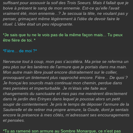
suffisant pour assouvir la soif des Trois Soeurs. Mais il fallait que je
boive à présent le sang de mon ennemie. Est-ce qu'elle l'avait
vraiment été, mon ennemie...? Je secouai la tête, ne voulant pas y
penser, grimaçant même légèrement à l'idée de devoir faire le
rituel. L'idée était un peu répugnante.
*Je sais que tu ne le vois pas de la même façon mais... Tu peux
être fière de toi. *
*Fière... de moi ?*
Nerveuse tout à coup, mon pas s'accéléra. Ma prise se referma un
peu plus sur les lanières de l'armure que je portais dans ma main.
Mon autre main libre jouait encore distraitement sur le collier,
provoquant un tintement plus rapproché encore. Fière... De quoi ?
Je fronçai les sourcils mais continuai mon chemin, perdue dans
mes pensées et imperturbable. Je m'étais vite faite aux
changements du sanctuaire et mes pas me menèrent directement
dans le jardin des Erinyes dans lequel je poussai alors un petit
soupir de contentement. Je pris le temps de déposer l'armure de la
Sauterelle et de retirer ma propre armure, la Goule, dont je sentais
encore la présence à mes côtés, m'adressant ses encouragements
et pensées.
*Tu as ramené son armure au Sombre Monarque, ce n'est pas