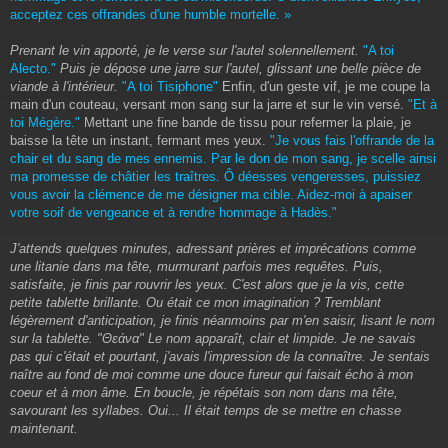
acceptez ces offrandes d'une humble mortelle. »
Prenant le vin apporté, je le verse sur l'autel solennellement.
"A toi
Alecto."
Puis je dépose une jarre sur l'autel, glissant une belle pièce de
viande à l'intérieur.
"A toi Tisiphone"
Enfin, d'un geste vif, je me coupe la
main d'un couteau, versant mon sang sur la jarre et sur le vin versé.
"Et à
toi Mégère."
Mettant une fine bande de tissu pour refermer la plaie, je
baisse la tête un instant, fermant mes yeux.
"Je vous fais l'offrande de la
chair et du sang de mes ennemis. Par le don de mon sang, je scelle ainsi
ma promesse de châtier les traîtres. Ô déesses vengeresses, puissiez
vous avoir la clémence de me désigner ma cible. Aidez-moi à apaiser
votre soif de vengeance et à rendre hommage à Hadès."
J'attends quelques minutes, adressant prières et imprécations comme
une litanie dans ma tête, murmurant parfois mes requêtes. Puis,
satisfaite, je finis par rouvrir les yeux. C'est alors que je la vis, cette
petite tablette brillante. Ou était ce mon imagination ? Tremblant
légèrement d'anticipation, je finis néanmoins par m'en saisir, lisant le nom
sur la tablette. "Θεάνα" Le nom apparaît, clair et limpide. Je ne savais
pas qui c'était et pourtant, j'avais l'impression de la connaître. Je sentais
naître au fond de moi comme une douce fureur qui faisait écho à mon
coeur et à mon âme. En boucle, je répétais son nom dans ma tête,
savourant les syllabes. Oui... Il était temps de se mettre en chasse
maintenant.