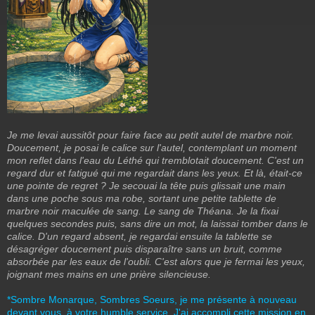
Je me levai aussitôt pour faire face au petit autel de marbre noir.
Doucement, je posai le calice sur l'autel, contemplant un moment
mon reflet dans l'eau du Léthé qui tremblotait doucement. C'est un
regard dur et fatigué qui me regardait dans les yeux. Et là, était-ce
une pointe de regret ? Je secouai la tête puis glissait une main
dans une poche sous ma robe, sortant une petite tablette de
marbre noir maculée de sang. Le sang de Théana. Je la fixai
quelques secondes puis, sans dire un mot, la laissai tomber dans le
calice. D'un regard absent, je regardai ensuite la tablette se
désagréger doucement puis disparaître sans un bruit, comme
absorbée par les eaux de l'oubli. C'est alors que je fermai les yeux,
joignant mes mains en une prière silencieuse.
*Sombre Monarque, Sombres Soeurs, je me présente à nouveau
devant vous, à votre humble service. J'ai accompli cette mission en