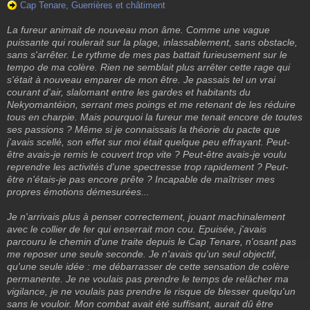
Cap Tenare, Guerrières et châtiment
s
s
La fureur animait de nouveau mon âme. Comme une vague
a
g
puissante qui roulerait sur la plage, inlassablement, sans obstacle,
e
sans s'arrêter. Le rythme de mes pas battait furieusement sur le
tempo de ma colère. Rien ne semblait plus arrêter cette rage qui
s'était à nouveau emparer de mon être. Je passais tel un vrai
courant d'air, slalomant entre les gardes et habitants du
Nekyomantéion, serrant mes poings et me retenant de les réduire
tous en charpie. Mais pourquoi la fureur me tenait encore de toutes
ses passions ? Même si je connaissais la théorie du pacte que
j'avais scellé, son effet sur moi était quelque peu effrayant. Peut-
être avais-je remis le couvert trop vite ? Peut-être avais-je voulu
reprendre les activités d'une spectresse trop rapidement ? Peut-
être n'étais-je pas encore prête ? Incapable de maîtriser mes
propres émotions démesurées...
Je n'arrivais plus à penser correctement, jouant machinalement
avec le collier de fer qui enserrait mon cou. Epuisée, j'avais
parcouru le chemin d'une traite depuis le Cap Tenare, n'osant pas
me reposer une seule seconde. Je n'avais qu'un seul objectif,
qu'une seule idée : me débarrasser de cette sensation de colère
permanente. Je ne voulais pas prendre le temps de relâcher ma
vigilance, je ne voulais pas prendre le risque de blesser quelqu'un
sans le vouloir. Mon combat avait été suffisant, aurait dû être