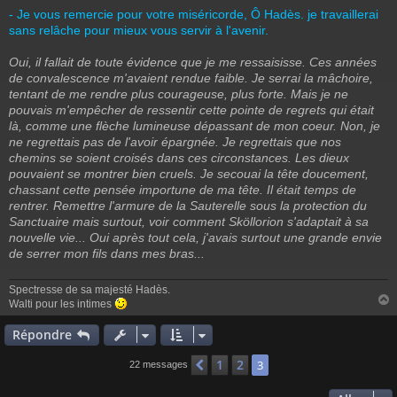
- Je vous remercie pour votre miséricorde, Ô Hadès. je travaillerai
sans relâche pour mieux vous servir à l'avenir.
Oui, il fallait de toute évidence que je me ressaisisse. Ces années
de convalescence m'avaient rendue faible. Je serrai la mâchoire,
tentant de me rendre plus courageuse, plus forte. Mais je ne
pouvais m'empêcher de ressentir cette pointe de regrets qui était
là, comme une flèche lumineuse dépassant de mon coeur. Non, je
ne regrettais pas de l'avoir épargnée. Je regrettais que nos
chemins se soient croisés dans ces circonstances. Les dieux
pouvaient se montrer bien cruels. Je secouai la tête doucement,
chassant cette pensée importune de ma tête. Il était temps de
rentrer. Remettre l'armure de la Sauterelle sous la protection du
Sanctuaire mais surtout, voir comment Sköllorion s'adaptait à sa
nouvelle vie... Oui après tout cela, j'avais surtout une grande envie
de serrer mon fils dans mes bras...
Spectresse de sa majesté Hadès.
Walti pour les intimes
Répondre
t
1
2
Précédent
3
22 messages