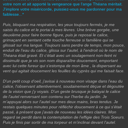
votre nom et ait apporté la vengeance que l'ange Théana méritait.
J'implore votre miséricorde, puissiez-vous me pardonner pour ma
faiblesse...*
Puis, bloquant ma respiration, les yeux toujours fermés, je me
saisis du calice et le portai à mes lèvres. Une brève gorgée, une
deuxième pour faire bonne figure, puis je reposai le calice,
grimaçant en sentant cette touche ferreuse si familière qui se
glissait sur ma langue. Toujours sans perdre de temps, mon pouce,
enduit de l'eau du calice, glissa sur l'autel, à l'endroit où le nom de
Théana était gravé. Et c'était avec un soulagement non-feint ni
dissimulé que je vis son nom disparaître doucement, emportant
avec lui cette fureur qui s'estompa de mon âme , la dispersant au
vent qui agitait doucement les feuilles du cyprès qui me faisait face.
D'un petit coup d'oeil, j'avisai à nouveau mon visage dans l'eau du
calice, l'observant attentivement, soudainement déçue et dégoutée
de la vision que j'y voyais. D'un geste brusque je balayai le calice
de l'autel renversant son contenu sur l'herbe du jardin. Je
m'appuyai alors sur l'autel sur mes deux mains, bras tendus. Je
restais quelques minutes pour réfléchir doucement à ce qui s'était
passé, à présent que j'avais de nouveau les idées claires. Mon
regard se perdit dans la contemplation de l'effigie des Trois Soeurs.
Puis je finis par sortir de ma torpeur et m'inclinai devant l'autel.