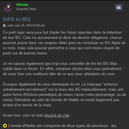
Nikiolas
Guerrier Divin
[AIDE au BG]
M
sam. juin 19, 2010 8:58 am
e
Ce petit topic aura pour but d'aider les futurs spectres dans la rédaction
s
de leur BG. Cela n'a aucunement le désir de devenir obligatoire, chacun
s
a
pouvant puiser dans ces propres idées pour se constituer un BG digne de
g
ce nom, mais cela pourrait permettre à ceux qui sont moins inspiré de
e
partir sur de bonnes bases.
Je ne saurais également que trop vous conseiller de lire les BG déjà
validé dans ce forum. En effet, certaines d'entre elles vous permettront
de vous faire une meilleure idée de ce que nous attendons de vous.
Essayez également de vous démarquer du lot. La triptyque "enfance-
entraînement-recrutement" est la base des BG habituellement, mais une
autre forme d'histoire permettant de mieux cerner votre personnage, ou de
mieux l'introduire au sein de l'armée de Hadès ne serait largement pas
écarté d'un revers de la main.
Avant tout, voici un bref
résumé du clan
:
L'armée d'Hadès est composée de deux types de serviteurs : les