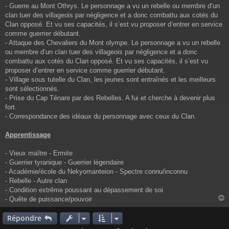
- Guerre au Mont Othrys. Le personnage a vu un rebelle ou membre d’un
clan tuer des villageois par négligence et a donc combattu aux cotés du
Clan opposé. Et vu ses capacités, il s’est vu proposer d’entrer en service
comme guerrier débutant.
- Attaque des Chevaliers du Mont olympe. Le personnage a vu un rebelle
ou membre d’un clan tuer des villageois par négligence et a donc
combattu aux cotés du Clan opposé. Et vu ses capacités, il s’est vu
proposer d’entrer en service comme guerrier débutant.
- Village sous tutelle du Clan, les jeunes sont entraînés et les meilleurs
sont sélectionnés.
- Prise du Cap Ténare par des Rebelles. A fui et cherche à devenir plus
fort.
- Correspondance des idéaux du personnage avec ceux du Clan.
Apprentissage
- Vieux maître - Ermite
- Guerrier tyranique - Guerrier légendaire
- Académie/école du Nekyomanteion - Spectre connu/inconnu
- Rebelle - Autre clan
- Condition extrême poussant au dépassement de soi
- Quête de puissance/pouvoir
Répondre
t