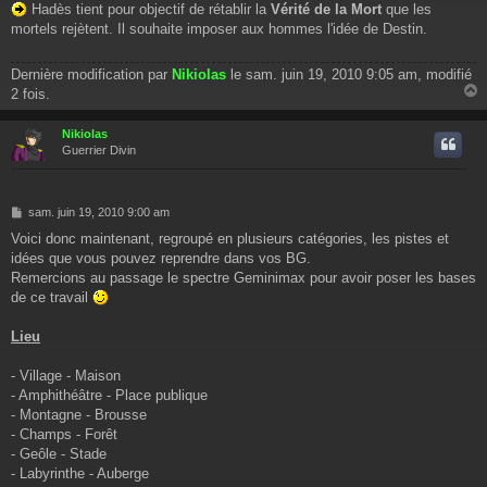
Hadès tient pour objectif de rétablir la
Vérité de la Mort
que les
mortels rejètent. Il souhaite imposer aux hommes l'idée de Destin.
Dernière modification par
Nikiolas
le sam. juin 19, 2010 9:05 am, modifié
2 fois.
Nikiolas
t
Guerrier Divin
M
sam. juin 19, 2010 9:00 am
e
Voici donc maintenant, regroupé en plusieurs catégories, les pistes et
s
idées que vous pouvez reprendre dans vos BG.
s
a
Remercions au passage le spectre Geminimax pour avoir poser les bases
g
de ce travail
e
Lieu
- Village - Maison
- Amphithéâtre - Place publique
- Montagne - Brousse
- Champs - Forêt
- Geôle - Stade
- Labyrinthe - Auberge