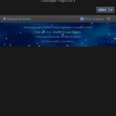
2 messages • Page
1
sur
1
Aller
Accueil du forum
Nous contacter
Développé par
phpBB
® Forum Software © phpBB Limited
Style par
Arty
- phpBB 3.3 par MrGaby
Traduction française officielle
©
Qiaeru
Confidentialité
|
Conditions