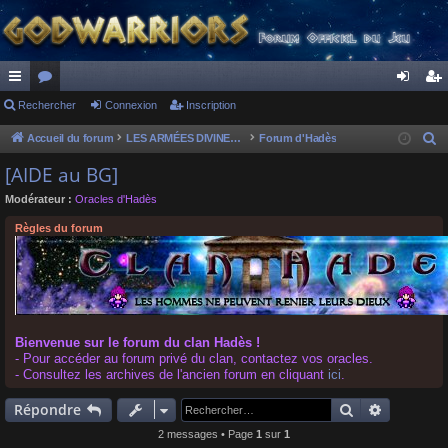
ac
Rechercher
or
Connexion
Inscription
on
ns
co
u
ne
cri
Accueil du forum
LES ARMÉES DIVINES - FORUMS DE CLAN
Forum d'Hadès
R
e
ur
m
xi
pti
[AIDE au BG]
c
ci
s
on
on
Modérateur :
Oracles d'Hadès
h
s
e
Règles du forum
r
c
h
e
r
Bienvenue sur le forum du clan Hadès !
- Pour accéder au forum privé du clan, contactez vos oracles.
- Consultez les archives de l'ancien forum en cliquant
ici
.
Rechercher
Recherch
Répondre
2 messages • Page
1
sur
1