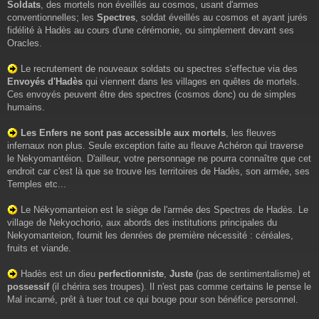
Soldats
, des mortels non éveillés au cosmos, usant d'armes
conventionnelles; les
Spectres
, soldat éveillés au cosmos et ayant jurés
fidélité à Hadès au cours d'une cérémonie, ou simplement devant ses
Oracles.
Le recrutement de nouveaux soldats ou spectres s'effectue via des
Envoyés d'Hadès
qui viennent dans les villages en quêtes de mortels.
Ces envoyés peuvent être des spectres (cosmos donc) ou de simples
humains.
Les Enfers ne sont pas accessible aux mortels
, les fleuves
infernaux non plus. Seule exception faite au fleuve Achéron qui traverse
le Nekyomantéion. D'ailleur, votre personnage ne pourra connaître que cet
endroit car c'est là que se trouve les territoires de Hadès, son armée, ses
Temples etc...
Le Nékyomanteion est le siège de l'armée des Spectres de Hadès. Le
village de Nekyochorio, aux abords des institutions principales du
Nekyomanteion, fournit les denrées de première nécessité : céréales,
fruits et viande.
Hadès est un dieu
perfectionniste
,
Juste
(pas de sentimentalisme) et
possessif
(il chérira ses troupes). Il n'est pas comme certains le pense le
Mal incarné, prêt à tuer tout ce qui bouge pour son bénéfice personnel.