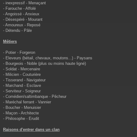
- inexpressif - Menaçant
- Farouche - Affolé
- Angoissé - Anxieux
- Désespéré - Mourant
- Amoureux - Reposé
- Détendu - Pâle
Métiers
- Potier - Forgeron
- Eleveurs (bétail, chevaux, moutons...) - Paysans
- Bourgeois - Noble (plus ou moins haute ligné)
- Soldat - Mercenaire
- Milicien - Couturière
- Tisserand - Navigateur
- Marchand - Esclave
- Serviteur - Soigneur
- Comédien/saltimbanque - Pêcheur
- Maréchal ferrant - Vannier
- Boucher - Menuisier
- Maçon - Architecte
- Philosophe - Erudit
Raisons d'entrer dans un clan