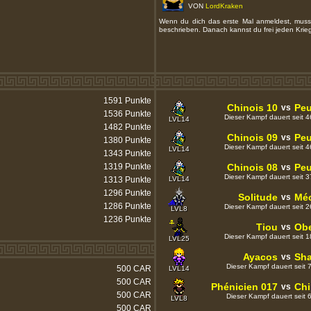
1591 Punkte
Chinois 10
Peu
vs
1536 Punkte
Dieser Kampf dauert seit 
LVL14
1482 Punkte
Chinois 09
Peu
vs
1380 Punkte
Dieser Kampf dauert seit 
LVL14
1343 Punkte
1319 Punkte
Chinois 08
Peu
vs
Dieser Kampf dauert seit 
1313 Punkte
LVL14
1296 Punkte
Solitude
Mé
vs
1286 Punkte
Dieser Kampf dauert seit 
LVL8
1236 Punkte
Tiou
Obe
vs
Dieser Kampf dauert seit 
LVL25
Ayacos
Sh
vs
Dieser Kampf dauert seit
500 CAR
LVL14
500 CAR
Phénicien 017
Chi
vs
500 CAR
Dieser Kampf dauert seit
LVL8
500 CAR