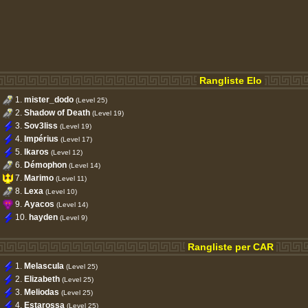
Rangliste Elo
1.
mister_dodo
(Level 25)
2.
Shadow of Death
(Level 19)
3.
Sov3liss
(Level 19)
4.
Impérius
(Level 17)
5.
Ikaros
(Level 12)
6.
Démophon
(Level 14)
7.
Marimo
(Level 11)
8.
Lexa
(Level 10)
9.
Ayacos
(Level 14)
10.
hayden
(Level 9)
Rangliste per CAR
1.
Melascula
(Level 25)
2.
Elizabeth
(Level 25)
3.
Meliodas
(Level 25)
4.
Estarossa
(Level 25)