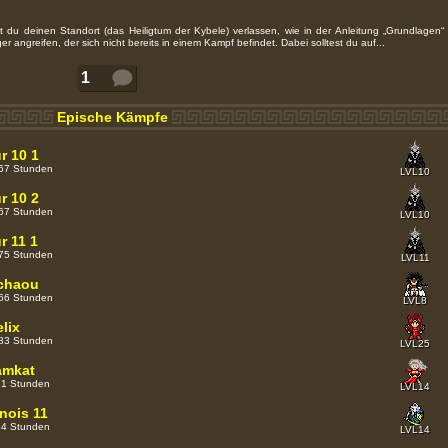
Epische Kämpfe
r 10 1
467 Stunden
LVL10
r 10 2
467 Stunden
LVL10
r 11 1
375 Stunden
LVL11
chaou
266 Stunden
LVL8
lix
183 Stunden
LVL25
amkat
 71 Stunden
LVL14
nois 11
 64 Stunden
LVL14